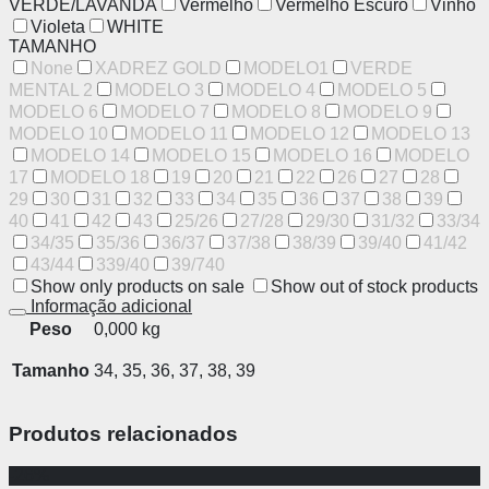
VERDE/LAVANDA
Vermelho
Vermelho Escuro
Vinho
Violeta
WHITE
TAMANHO
None
XADREZ GOLD
MODELO1
VERDE
MENTAL 2
MODELO 3
MODELO 4
MODELO 5
MODELO 6
MODELO 7
MODELO 8
MODELO 9
MODELO 10
MODELO 11
MODELO 12
MODELO 13
MODELO 14
MODELO 15
MODELO 16
MODELO
17
MODELO 18
19
20
21
22
26
27
28
29
30
31
32
33
34
35
36
37
38
39
40
41
42
43
25/26
27/28
29/30
31/32
33/34
34/35
35/36
36/37
37/38
38/39
39/40
41/42
43/44
339/40
39/740
Show only products on sale
Show out of stock products
Informação adicional
Peso
0,000 kg
Tamanho
34, 35, 36, 37, 38, 39
Produtos relacionados
-26%