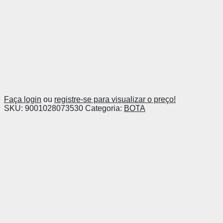
Faça login
ou
registre-se para visualizar o preço!
SKU:
9001028073530
Categoria:
BOTA