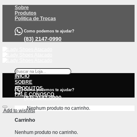
Skip
Sobre
to
Produtos
content
Politica de Trocas
Como podemos te ajudar?
(83) 2147-0990
Pesquisar
por:
INÍCIO
SOBRE
PRODUTOS
Como podemos te ajudar?
FALE CONOSCO
(83) 2147-0990
Nenhum produto no carrinho.
Add to wishlist
Carrinho
Nenhum produto no carrinho.