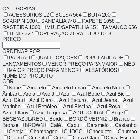
CATEGORIAS
ACESSÓRIOS
12
BOLSA
564
BOTA
200
SCARPIN
100
SANDALIA
748
PAPETE
1058
RASTEIRA
1060
MULE/SAPATILHA
15
TAMANCO
656
TÊNIS
227
OPERAÇÃO ZERA TUDO
1018
PREÇO
ORDENAR POR
PADRÃO
QUALIFICAÇÕES
POPULARIDADE
LANÇAMENTOS
MENOR PREÇO PARA MAIOR
MÉD
MAIOR PREÇO PARA MENOR
ALEATÓRIOS
NOME DO PRODUTO
COR
None
Amarelo
Amarelo Limão
Amarelo Neon
Âmbar
Areia
Avelã
Azul
Azul Bebê
Azul Bic
Azul Céu
Azul Claro
Azul Escuro
Azul Jeans
Azul
Marinho
Azul Petróleo
Azul Piscina
Azul Royal
Azul Tiffany
Azul Turquesa
AZUL/CORAL
Bege
BEGE/AZUL/RED
Bordô
BORDÔ VERNIZ
Branco
Bronze
BROWN
Café
Cáqui
Caramelo
Castanho
Cereja
Champagne
CHOCO
Chocolate
Chumbo
Ciano
Cimento
Cinza
Cinza Claro
Cinza Escuro