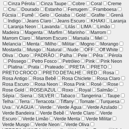
Cinza Pérola
Cinza Taupe
Cobre
Coral
Creme
Cru
Dourado
Estanho
Ferrugem
Framboesa
Fúcsia
Fumê
Gelo
Goiaba
Gold
Grafite
Grená
Indigo
Jeans Claro
Jeans Escuro
KHAKI
Laranja
Laranja Neon
Lavanda
Lilás
LIMA
Limão
Madeira
Magenta
Marfim
Marinho
Marrom
Marrom Claro
Marrom Escuro
Marsala
Mel
Melancia
Menta
Milho
Militar
Mogno
Morango
Mostarda
Musgo
Natural
Nude
OFF
Off White
Oliva
Ouro
PADRÃO
Palha
Pele
Pêra
Pérola
Pêssego
Petro Fosco
Petróleo
Pink
Pink Neon
Platina
Prata
Prateado
PRETA
PRETO
PRETO CROCO
PRETO DETALHE
RED
Rosa
Rosa Antigo
Rosa Bebê
Rosa Chiclete
Rosa Claro
Rosa Escuro
Rosa Neon
Rosa Pink
Rosé
Rose
Rose Gold
ROSE/AZUL
Roxo
Royal
Salmão
Sépia
Siena
SILVER
Tabaco
Tangerina
Taupe
Telha
Terra
Terracota
Tiffany
Tomate
Turquesa
Uva
V.AGUA
Verde
Verde Água
Verde Azulado
Verde Bandeira
Verde Bebê
Verde Claro
Verde
Escuro
Verde Limão
Verde Menta
Verde Militar
Verde Musgo
Verde Neon
Verde Oliva