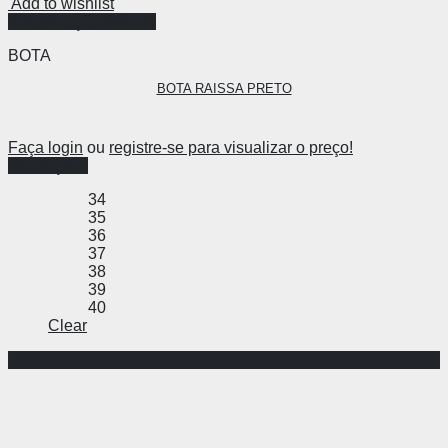
Add to wishlist
Visualização Rápida
BOTA
BOTA RAISSA PRETO
Faça login
ou
registre-se para visualizar o preço!
Ver opções
34
35
36
37
38
39
40
Clear
-26%