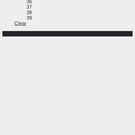
36
37
38
39
Clear
-44%