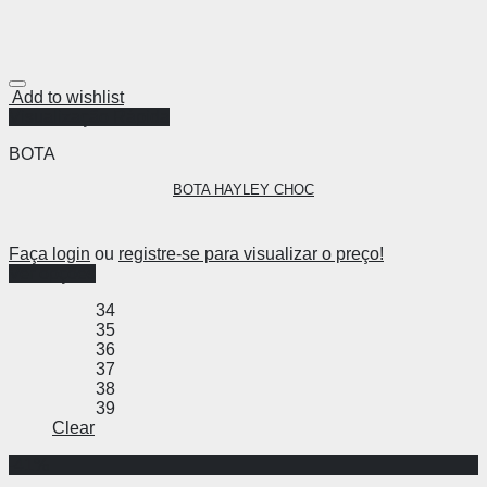
Add to wishlist
Visualização Rápida
BOTA
BOTA HAYLEY CHOC
Faça login
ou
registre-se para visualizar o preço!
Ver opções
34
35
36
37
38
39
Clear
-41%