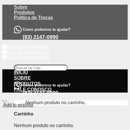
Skip
Sobre
to
Produtos
content
Politica de Trocas
Como podemos te ajudar?
(83) 2147-0990
Pesquisar
por:
INÍCIO
SOBRE
PRODUTOS
Como podemos te ajudar?
FALE CONOSCO
(83) 2147-0990
Nenhum produto no carrinho.
Add to wishlist
Carrinho
Nenhum produto no carrinho.