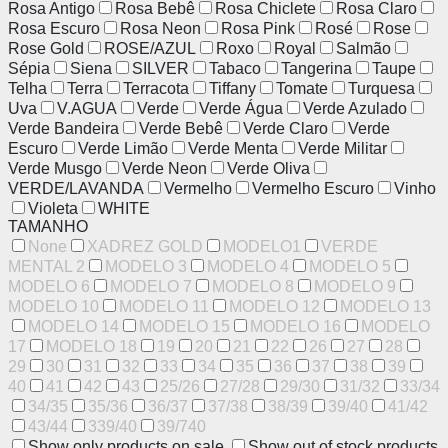
Rosa Antigo
Rosa Bebê
Rosa Chiclete
Rosa Claro
Rosa Escuro
Rosa Neon
Rosa Pink
Rosé
Rose
Rose Gold
ROSE/AZUL
Roxo
Royal
Salmão
Sépia
Siena
SILVER
Tabaco
Tangerina
Taupe
Telha
Terra
Terracota
Tiffany
Tomate
Turquesa
Uva
V.AGUA
Verde
Verde Água
Verde Azulado
Verde Bandeira
Verde Bebê
Verde Claro
Verde
Escuro
Verde Limão
Verde Menta
Verde Militar
Verde Musgo
Verde Neon
Verde Oliva
VERDE/LAVANDA
Vermelho
Vermelho Escuro
Vinho
Violeta
WHITE
TAMANHO
None
XADREZ GOLD
MODELO1
VERDE
MENTAL 2
MODELO 3
MODELO 4
MODELO 5
MODELO 6
MODELO 7
MODELO 8
MODELO 9
MODELO 10
MODELO 11
MODELO 12
MODELO 13
MODELO 14
MODELO 15
MODELO 16
MODELO
17
MODELO 18
19
20
21
22
26
27
28
29
30
31
32
33
34
35
36
37
38
39
40
41
42
43
25/26
27/28
29/30
31/32
33/34
34/35
35/36
36/37
37/38
38/39
39/40
41/42
43/44
339/40
39/740
Show only products on sale
Show out of stock products