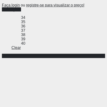
Faça login
ou
registre-se para visualizar o preço!
Ver opções
34
35
36
37
38
39
40
Clear
-24%