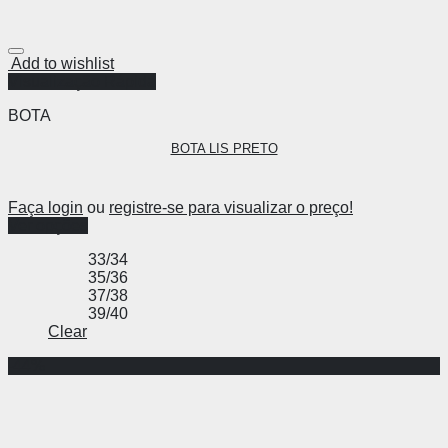
Add to wishlist
Visualização Rápida
BOTA
BOTA LIS PRETO
Faça login
ou
registre-se para visualizar o preço!
Ver opções
33/34
35/36
37/38
39/40
Clear
-44%