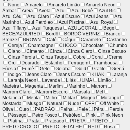
None
Amarelo
Amarelo Limão
Amarelo Neon
Âmbar
Areia
Avelã
Azul
Azul Bebê
Azul Bic
Azul Céu
Azul Claro
Azul Escuro
Azul Jeans
Azul
Marinho
Azul Petróleo
Azul Piscina
Azul Royal
Azul Tiffany
Azul Turquesa
AZUL/CORAL
Bege
BEGE/AZUL/RED
Bordô
BORDÔ VERNIZ
Branco
Bronze
BROWN
Café
Cáqui
Caramelo
Castanho
Cereja
Champagne
CHOCO
Chocolate
Chumbo
Ciano
Cimento
Cinza
Cinza Claro
Cinza Escuro
Cinza Pérola
Cinza Taupe
Cobre
Coral
Creme
Cru
Dourado
Estanho
Ferrugem
Framboesa
Fúcsia
Fumê
Gelo
Goiaba
Gold
Grafite
Grená
Indigo
Jeans Claro
Jeans Escuro
KHAKI
Laranja
Laranja Neon
Lavanda
Lilás
LIMA
Limão
Madeira
Magenta
Marfim
Marinho
Marrom
Marrom Claro
Marrom Escuro
Marsala
Mel
Melancia
Menta
Milho
Militar
Mogno
Morango
Mostarda
Musgo
Natural
Nude
OFF
Off White
Oliva
Ouro
PADRÃO
Palha
Pele
Pêra
Pérola
Pêssego
Petro Fosco
Petróleo
Pink
Pink Neon
Platina
Prata
Prateado
PRETA
PRETO
PRETO CROCO
PRETO DETALHE
RED
Rosa