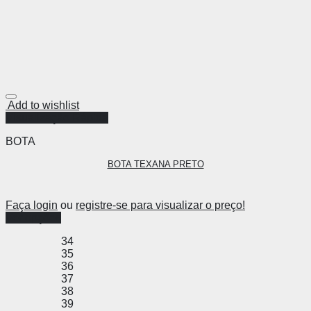
Add to wishlist
Visualização Rápida
BOTA
BOTA TEXANA PRETO
Faça login
ou
registre-se para visualizar o preço!
Ver opções
34
35
36
37
38
39