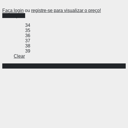
Faça login
ou
registre-se para visualizar o preço!
Ver opções
34
35
36
37
38
39
Clear
-27%