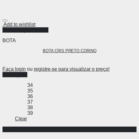
Add to wishlist
Visualização Rápida
BOTA
BOTA CRIS PRETO CORINO
Faça login
ou
registre-se para visualizar o preço!
Ver opções
34
35
36
37
38
39
Clear
-47%