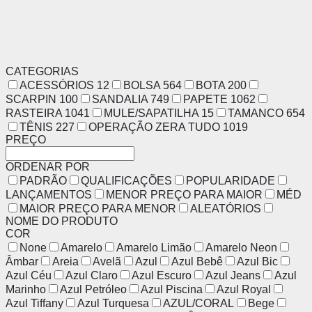
CATEGORIAS
ACESSÓRIOS
12
BOLSA
564
BOTA
200
SCARPIN
100
SANDALIA
749
PAPETE
1062
RASTEIRA
1041
MULE/SAPATILHA
15
TAMANCO
654
TÊNIS
227
OPERAÇÃO ZERA TUDO
1019
PREÇO
ORDENAR POR
PADRÃO
QUALIFICAÇÕES
POPULARIDADE
LANÇAMENTOS
MENOR PREÇO PARA MAIOR
MÉD
MAIOR PREÇO PARA MENOR
ALEATÓRIOS
NOME DO PRODUTO
COR
None
Amarelo
Amarelo Limão
Amarelo Neon
Âmbar
Areia
Avelã
Azul
Azul Bebê
Azul Bic
Azul Céu
Azul Claro
Azul Escuro
Azul Jeans
Azul
Marinho
Azul Petróleo
Azul Piscina
Azul Royal
Azul Tiffany
Azul Turquesa
AZUL/CORAL
Bege