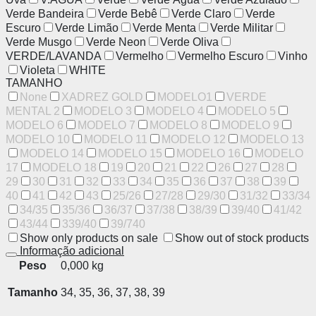
Verde Bandeira
Verde Bebê
Verde Claro
Verde
Escuro
Verde Limão
Verde Menta
Verde Militar
Verde Musgo
Verde Neon
Verde Oliva
VERDE/LAVANDA
Vermelho
Vermelho Escuro
Vinho
Violeta
WHITE
TAMANHO
None
XADREZ GOLD
MODELO1
VERDE
MENTAL 2
MODELO 3
MODELO 4
MODELO 5
MODELO 6
MODELO 7
MODELO 8
MODELO 9
MODELO 10
MODELO 11
MODELO 12
MODELO 13
MODELO 14
MODELO 15
MODELO 16
MODELO
17
MODELO 18
19
20
21
22
26
27
28
29
30
31
32
33
34
35
36
37
38
39
40
41
42
43
25/26
27/28
29/30
31/32
33/34
34/35
35/36
36/37
37/38
38/39
39/40
41/42
43/44
339/40
39/740
Show only products on sale
Show out of stock products
Informação adicional
Peso
0,000 kg
Tamanho
34, 35, 36, 37, 38, 39