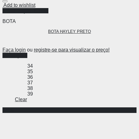
Add to wishlist
Visualização Rápida
BOTA
BOTA HAYLEY PRETO
Faça login
ou
registre-se para visualizar o preço!
Ver opções
34
35
36
37
38
39
Clear
-24%