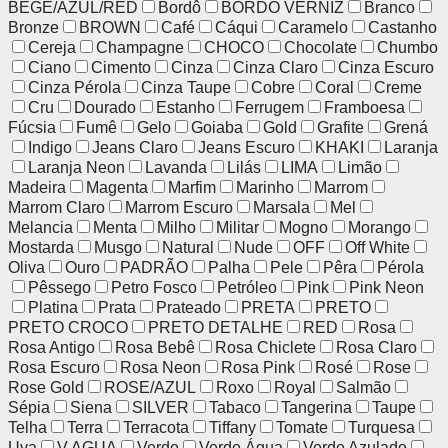
BEGE/AZUL/RED
Bordô
BORDÔ VERNIZ
Branco
Bronze
BROWN
Café
Cáqui
Caramelo
Castanho
Cereja
Champagne
CHOCO
Chocolate
Chumbo
Ciano
Cimento
Cinza
Cinza Claro
Cinza Escuro
Cinza Pérola
Cinza Taupe
Cobre
Coral
Creme
Cru
Dourado
Estanho
Ferrugem
Framboesa
Fúcsia
Fumê
Gelo
Goiaba
Gold
Grafite
Grená
Indigo
Jeans Claro
Jeans Escuro
KHAKI
Laranja
Laranja Neon
Lavanda
Lilás
LIMA
Limão
Madeira
Magenta
Marfim
Marinho
Marrom
Marrom Claro
Marrom Escuro
Marsala
Mel
Melancia
Menta
Milho
Militar
Mogno
Morango
Mostarda
Musgo
Natural
Nude
OFF
Off White
Oliva
Ouro
PADRÃO
Palha
Pele
Pêra
Pérola
Pêssego
Petro Fosco
Petróleo
Pink
Pink Neon
Platina
Prata
Prateado
PRETA
PRETO
PRETO CROCO
PRETO DETALHE
RED
Rosa
Rosa Antigo
Rosa Bebê
Rosa Chiclete
Rosa Claro
Rosa Escuro
Rosa Neon
Rosa Pink
Rosé
Rose
Rose Gold
ROSE/AZUL
Roxo
Royal
Salmão
Sépia
Siena
SILVER
Tabaco
Tangerina
Taupe
Telha
Terra
Terracota
Tiffany
Tomate
Turquesa
Uva
V.AGUA
Verde
Verde Água
Verde Azulado