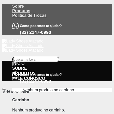
Skip
Sobre
to
Produtos
content
Politica de Trocas
Como podemos te ajudar?
(83) 2147-0990
Pesquisar
por:
INÍCIO
SOBRE
PRODUTOS
Como podemos te ajudar?
FALE CONOSCO
(83) 2147-0990
Nenhum produto no carrinho.
Add to wishlist
Carrinho
Nenhum produto no carrinho.