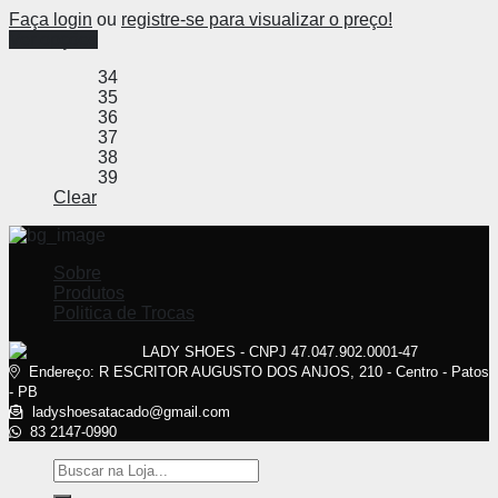
Faça login
ou
registre-se para visualizar o preço!
Ver opções
34
35
36
37
38
39
Clear
Sobre
Produtos
Politica de Trocas
LADY SHOES - CNPJ 47.047.902.0001-47
Endereço: R ESCRITOR AUGUSTO DOS ANJOS, 210 - Centro - Patos
- PB
ladyshoesatacado@gmail.com
83 2147-0990
Pesquisar
por: