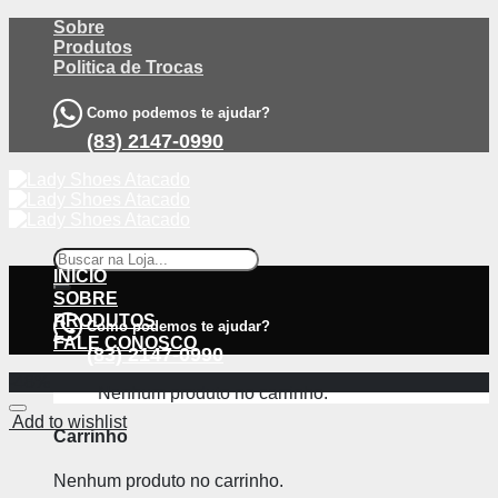
Skip
Sobre
to
Produtos
content
Politica de Trocas
Como podemos te ajudar?
(83) 2147-0990
Pesquisar
por:
INÍCIO
SOBRE
PRODUTOS
Como podemos te ajudar?
FALE CONOSCO
(83) 2147-0990
-48%
Nenhum produto no carrinho.
Add to wishlist
Carrinho
Nenhum produto no carrinho.