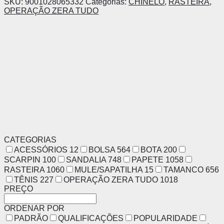
SKU:
9001028065332
Categorias:
CHINELO
,
RASTEIRA
,
OPERAÇÃO ZERA TUDO
CATEGORIAS
ACESSÓRIOS
12
BOLSA
564
BOTA
200
SCARPIN
100
SANDALIA
748
PAPETE
1058
RASTEIRA
1060
MULE/SAPATILHA
15
TAMANCO
656
TÊNIS
227
OPERAÇÃO ZERA TUDO
1018
PREÇO
ORDENAR POR
PADRÃO
QUALIFICAÇÕES
POPULARIDADE