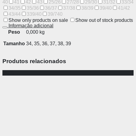
40
41
42
43
25/26
27/28
29/30
31/32
33/34
34/35
35/36
36/37
37/38
38/39
39/40
41/42
43/44
339/40
39/740
Show only products on sale
Show out of stock products
Informação adicional
Peso
0,000 kg
Tamanho
34, 35, 36, 37, 38, 39
Produtos relacionados
-39%