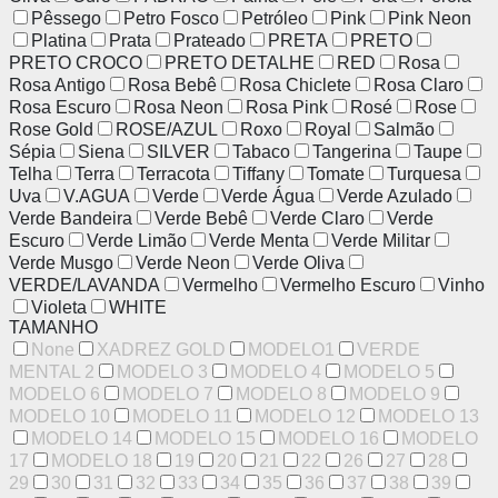
Pêssego
Petro Fosco
Petróleo
Pink
Pink Neon
Platina
Prata
Prateado
PRETA
PRETO
PRETO CROCO
PRETO DETALHE
RED
Rosa
Rosa Antigo
Rosa Bebê
Rosa Chiclete
Rosa Claro
Rosa Escuro
Rosa Neon
Rosa Pink
Rosé
Rose
Rose Gold
ROSE/AZUL
Roxo
Royal
Salmão
Sépia
Siena
SILVER
Tabaco
Tangerina
Taupe
Telha
Terra
Terracota
Tiffany
Tomate
Turquesa
Uva
V.AGUA
Verde
Verde Água
Verde Azulado
Verde Bandeira
Verde Bebê
Verde Claro
Verde
Escuro
Verde Limão
Verde Menta
Verde Militar
Verde Musgo
Verde Neon
Verde Oliva
VERDE/LAVANDA
Vermelho
Vermelho Escuro
Vinho
Violeta
WHITE
TAMANHO
None
XADREZ GOLD
MODELO1
VERDE
MENTAL 2
MODELO 3
MODELO 4
MODELO 5
MODELO 6
MODELO 7
MODELO 8
MODELO 9
MODELO 10
MODELO 11
MODELO 12
MODELO 13
MODELO 14
MODELO 15
MODELO 16
MODELO
17
MODELO 18
19
20
21
22
26
27
28
29
30
31
32
33
34
35
36
37
38
39