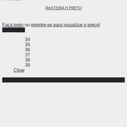
RASTEIRA H PRETO
Faça login
ou
registre-se para visualizar o preço!
Ver opções
34
35
36
37
38
39
Clear
-57%