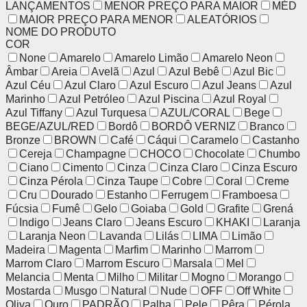
LANÇAMENTOS
MENOR PREÇO PARA MAIOR
MÉD
MAIOR PREÇO PARA MENOR
ALEATÓRIOS
NOME DO PRODUTO
COR
None
Amarelo
Amarelo Limão
Amarelo Neon
Âmbar
Areia
Avelã
Azul
Azul Bebê
Azul Bic
Azul Céu
Azul Claro
Azul Escuro
Azul Jeans
Azul
Marinho
Azul Petróleo
Azul Piscina
Azul Royal
Azul Tiffany
Azul Turquesa
AZUL/CORAL
Bege
BEGE/AZUL/RED
Bordô
BORDÔ VERNIZ
Branco
Bronze
BROWN
Café
Cáqui
Caramelo
Castanho
Cereja
Champagne
CHOCO
Chocolate
Chumbo
Ciano
Cimento
Cinza
Cinza Claro
Cinza Escuro
Cinza Pérola
Cinza Taupe
Cobre
Coral
Creme
Cru
Dourado
Estanho
Ferrugem
Framboesa
Fúcsia
Fumê
Gelo
Goiaba
Gold
Grafite
Grená
Indigo
Jeans Claro
Jeans Escuro
KHAKI
Laranja
Laranja Neon
Lavanda
Lilás
LIMA
Limão
Madeira
Magenta
Marfim
Marinho
Marrom
Marrom Claro
Marrom Escuro
Marsala
Mel
Melancia
Menta
Milho
Militar
Mogno
Morango
Mostarda
Musgo
Natural
Nude
OFF
Off White
Oliva
Ouro
PADRÃO
Palha
Pele
Pêra
Pérola