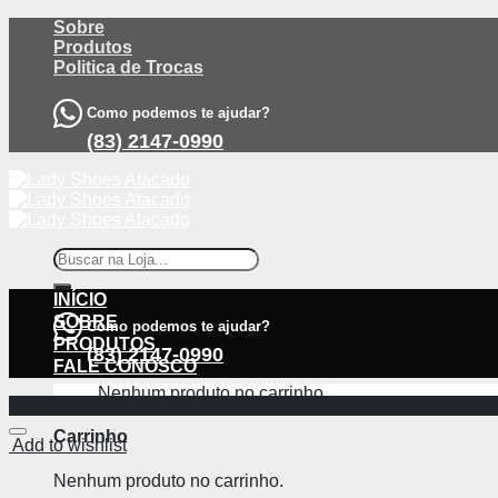
Skip
Sobre
to
Produtos
content
Politica de Trocas
Como podemos te ajudar?
(83) 2147-0990
Pesquisar
por:
INÍCIO
SOBRE
Como podemos te ajudar?
PRODUTOS
(83) 2147-0990
FALE CONOSCO
Nenhum produto no carrinho.
-77%
Carrinho
Add to wishlist
Nenhum produto no carrinho.