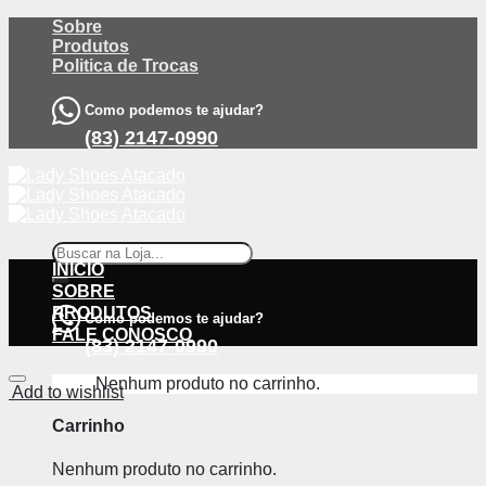
Skip
Sobre
to
Produtos
content
Politica de Trocas
Como podemos te ajudar?
(83) 2147-0990
Pesquisar
por:
INÍCIO
SOBRE
PRODUTOS
Como podemos te ajudar?
FALE CONOSCO
(83) 2147-0990
Nenhum produto no carrinho.
Add to wishlist
Carrinho
Nenhum produto no carrinho.