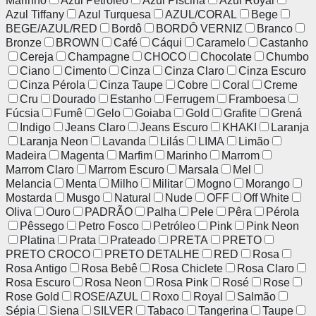
Marinho
Azul Petróleo
Azul Piscina
Azul Royal
Azul Tiffany
Azul Turquesa
AZUL/CORAL
Bege
BEGE/AZUL/RED
Bordô
BORDÔ VERNIZ
Branco
Bronze
BROWN
Café
Cáqui
Caramelo
Castanho
Cereja
Champagne
CHOCO
Chocolate
Chumbo
Ciano
Cimento
Cinza
Cinza Claro
Cinza Escuro
Cinza Pérola
Cinza Taupe
Cobre
Coral
Creme
Cru
Dourado
Estanho
Ferrugem
Framboesa
Fúcsia
Fumê
Gelo
Goiaba
Gold
Grafite
Grená
Indigo
Jeans Claro
Jeans Escuro
KHAKI
Laranja
Laranja Neon
Lavanda
Lilás
LIMA
Limão
Madeira
Magenta
Marfim
Marinho
Marrom
Marrom Claro
Marrom Escuro
Marsala
Mel
Melancia
Menta
Milho
Militar
Mogno
Morango
Mostarda
Musgo
Natural
Nude
OFF
Off White
Oliva
Ouro
PADRÃO
Palha
Pele
Pêra
Pérola
Pêssego
Petro Fosco
Petróleo
Pink
Pink Neon
Platina
Prata
Prateado
PRETA
PRETO
PRETO CROCO
PRETO DETALHE
RED
Rosa
Rosa Antigo
Rosa Bebê
Rosa Chiclete
Rosa Claro
Rosa Escuro
Rosa Neon
Rosa Pink
Rosé
Rose
Rose Gold
ROSE/AZUL
Roxo
Royal
Salmão
Sépia
Siena
SILVER
Tabaco
Tangerina
Taupe