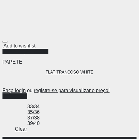
Add to wishlist
Visualização Rápida
PAPETE
FLAT TRANCOSO WHITE
Faça login
ou
registre-se para visualizar o preço!
Ver opções
33/34
35/36
37/38
39/40
Clear