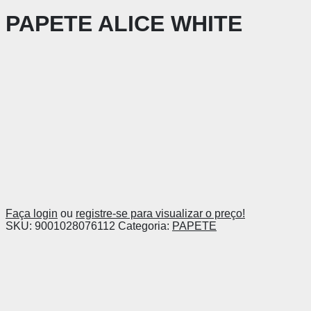
PAPETE ALICE WHITE
Faça login
ou
registre-se para visualizar o preço!
SKU:
9001028076112
Categoria:
PAPETE