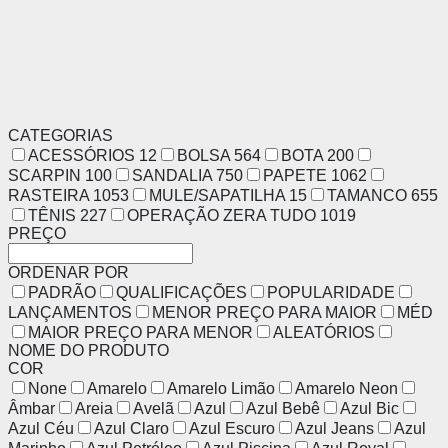
CATEGORIAS
ACESSÓRIOS
12
BOLSA
564
BOTA
200
SCARPIN
100
SANDALIA
750
PAPETE
1062
RASTEIRA
1053
MULE/SAPATILHA
15
TAMANCO
655
TÊNIS
227
OPERAÇÃO ZERA TUDO
1019
PREÇO
ORDENAR POR
PADRÃO
QUALIFICAÇÕES
POPULARIDADE
LANÇAMENTOS
MENOR PREÇO PARA MAIOR
MÉD
MAIOR PREÇO PARA MENOR
ALEATÓRIOS
NOME DO PRODUTO
COR
None
Amarelo
Amarelo Limão
Amarelo Neon
Âmbar
Areia
Avelã
Azul
Azul Bebê
Azul Bic
Azul Céu
Azul Claro
Azul Escuro
Azul Jeans
Azul