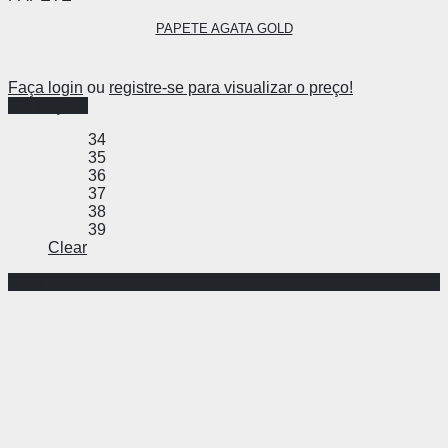
PAPETE AGATA GOLD
Faça login
ou
registre-se para visualizar o preço!
Ver opções
34
35
36
37
38
39
Clear
-55%