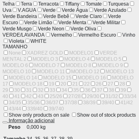
Telha
Terra
Terracota
Tiffany
Tomate
Turquesa
Uva
V.AGUA
Verde
Verde Água
Verde Azulado
Verde Bandeira
Verde Bebê
Verde Claro
Verde
Escuro
Verde Limão
Verde Menta
Verde Militar
Verde Musgo
Verde Neon
Verde Oliva
VERDE/LAVANDA
Vermelho
Vermelho Escuro
Vinho
Violeta
WHITE
TAMANHO
None
XADREZ GOLD
MODELO1
VERDE
MENTAL 2
MODELO 3
MODELO 4
MODELO 5
MODELO 6
MODELO 7
MODELO 8
MODELO 9
MODELO 10
MODELO 11
MODELO 12
MODELO 13
MODELO 14
MODELO 15
MODELO 16
MODELO
17
MODELO 18
19
20
21
22
26
27
28
29
30
31
32
33
34
35
36
37
38
39
40
41
42
43
25/26
27/28
29/30
31/32
33/34
34/35
35/36
36/37
37/38
38/39
39/40
41/42
43/44
339/40
39/740
Show only products on sale
Show out of stock products
Informação adicional
Peso
0,000 kg
Tamanho
34, 35, 36, 37, 38, 39