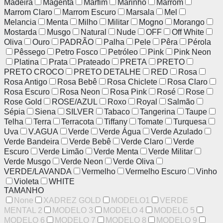
Madeira
Magenta
Marfim
Marinho
Marrom
Marrom Claro
Marrom Escuro
Marsala
Mel
Melancia
Menta
Milho
Militar
Mogno
Morango
Mostarda
Musgo
Natural
Nude
OFF
Off White
Oliva
Ouro
PADRÃO
Palha
Pele
Pêra
Pérola
Pêssego
Petro Fosco
Petróleo
Pink
Pink Neon
Platina
Prata
Prateado
PRETA
PRETO
PRETO CROCO
PRETO DETALHE
RED
Rosa
Rosa Antigo
Rosa Bebê
Rosa Chiclete
Rosa Claro
Rosa Escuro
Rosa Neon
Rosa Pink
Rosé
Rose
Rose Gold
ROSE/AZUL
Roxo
Royal
Salmão
Sépia
Siena
SILVER
Tabaco
Tangerina
Taupe
Telha
Terra
Terracota
Tiffany
Tomate
Turquesa
Uva
V.AGUA
Verde
Verde Água
Verde Azulado
Verde Bandeira
Verde Bebê
Verde Claro
Verde
Escuro
Verde Limão
Verde Menta
Verde Militar
Verde Musgo
Verde Neon
Verde Oliva
VERDE/LAVANDA
Vermelho
Vermelho Escuro
Vinho
Violeta
WHITE
TAMANHO
None
XADREZ GOLD
MODELO1
VERDE
MENTAL 2
MODELO 3
MODELO 4
MODELO 5
MODELO 6
MODELO 7
MODELO 8
MODELO 9