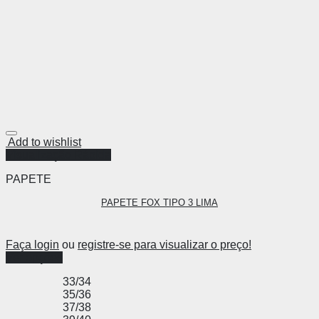
Add to wishlist
Visualização Rápida
PAPETE
PAPETE FOX TIPO 3 LIMA
Faça login
ou
registre-se para visualizar o preço!
Ver opções
33/34
35/36
37/38