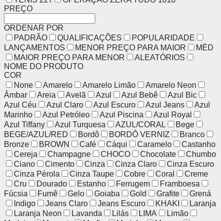
PREÇO
ORDENAR POR
PADRÃO
QUALIFICAÇÕES
POPULARIDADE
LANÇAMENTOS
MENOR PREÇO PARA MAIOR
MÉD
MAIOR PREÇO PARA MENOR
ALEATÓRIOS
NOME DO PRODUTO
COR
None
Amarelo
Amarelo Limão
Amarelo Neon
Âmbar
Areia
Avelã
Azul
Azul Bebê
Azul Bic
Azul Céu
Azul Claro
Azul Escuro
Azul Jeans
Azul
Marinho
Azul Petróleo
Azul Piscina
Azul Royal
Azul Tiffany
Azul Turquesa
AZUL/CORAL
Bege
BEGE/AZUL/RED
Bordô
BORDÔ VERNIZ
Branco
Bronze
BROWN
Café
Cáqui
Caramelo
Castanho
Cereja
Champagne
CHOCO
Chocolate
Chumbo
Ciano
Cimento
Cinza
Cinza Claro
Cinza Escuro
Cinza Pérola
Cinza Taupe
Cobre
Coral
Creme
Cru
Dourado
Estanho
Ferrugem
Framboesa
Fúcsia
Fumê
Gelo
Goiaba
Gold
Grafite
Grená
Indigo
Jeans Claro
Jeans Escuro
KHAKI
Laranja
Laranja Neon
Lavanda
Lilás
LIMA
Limão