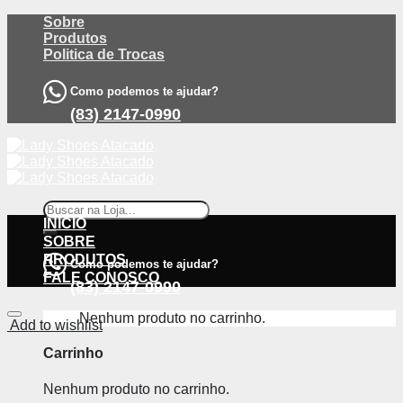
Skip
Sobre
to
Produtos
content
Politica de Trocas
Como podemos te ajudar?
(83) 2147-0990
Pesquisar
por:
INÍCIO
SOBRE
PRODUTOS
Como podemos te ajudar?
FALE CONOSCO
(83) 2147-0990
Nenhum produto no carrinho.
Add to wishlist
Carrinho
Nenhum produto no carrinho.