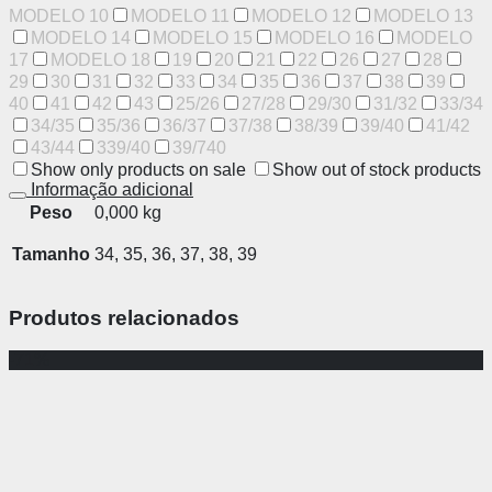
MODELO 10
MODELO 11
MODELO 12
MODELO 13
MODELO 14
MODELO 15
MODELO 16
MODELO
17
MODELO 18
19
20
21
22
26
27
28
29
30
31
32
33
34
35
36
37
38
39
40
41
42
43
25/26
27/28
29/30
31/32
33/34
34/35
35/36
36/37
37/38
38/39
39/40
41/42
43/44
339/40
39/740
Show only products on sale
Show out of stock products
Informação adicional
Peso
0,000 kg
Tamanho
34, 35, 36, 37, 38, 39
Produtos relacionados
-71%