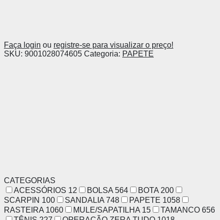
Faça login
ou
registre-se para visualizar o preço!
SKU:
9001028074605
Categoria:
PAPETE
CATEGORIAS
ACESSÓRIOS
12
BOLSA
564
BOTA
200
SCARPIN
100
SANDALIA
748
PAPETE
1058
RASTEIRA
1060
MULE/SAPATILHA
15
TAMANCO
656
TÊNIS
227
OPERAÇÃO ZERA TUDO
1018