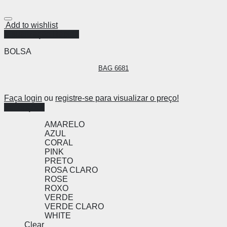
Add to wishlist
Visualização Rápida
BOLSA
BAG 6681
Faça login
ou
registre-se para visualizar o preço!
Ver opções
AMARELO
AZUL
CORAL
PINK
PRETO
ROSA CLARO
ROSE
ROXO
VERDE
VERDE CLARO
WHITE
Clear