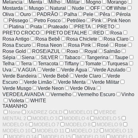
Melancia
Menta
Milho
Militar
Mogno
Morango
Mostarda
Musgo
Natural
Nude
OFF
Off White
Oliva
Ouro
PADRÃO
Palha
Pele
Pêra
Pérola
Pêssego
Petro Fosco
Petróleo
Pink
Pink Neon
Platina
Prata
Prateado
PRETA
PRETO
PRETO CROCO
PRETO DETALHE
RED
Rosa
Rosa Antigo
Rosa Bebê
Rosa Chiclete
Rosa Claro
Rosa Escuro
Rosa Neon
Rosa Pink
Rosé
Rose
Rose Gold
ROSE/AZUL
Roxo
Royal
Salmão
Sépia
Siena
SILVER
Tabaco
Tangerina
Taupe
Telha
Terra
Terracota
Tiffany
Tomate
Turquesa
Uva
V.AGUA
Verde
Verde Água
Verde Azulado
Verde Bandeira
Verde Bebê
Verde Claro
Verde
Escuro
Verde Limão
Verde Menta
Verde Militar
Verde Musgo
Verde Neon
Verde Oliva
VERDE/LAVANDA
Vermelho
Vermelho Escuro
Vinho
Violeta
WHITE
TAMANHO
None
XADREZ GOLD
MODELO1
VERDE
MENTAL 2
MODELO 3
MODELO 4
MODELO 5
MODELO 6
MODELO 7
MODELO 8
MODELO 9
MODELO 10
MODELO 11
MODELO 12
MODELO 13
MODELO 14
MODELO 15
MODELO 16
MODELO