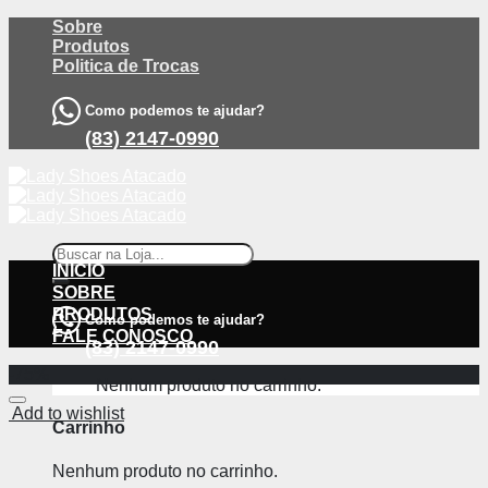
Skip
Sobre
to
Produtos
content
Politica de Trocas
Como podemos te ajudar?
(83) 2147-0990
Pesquisar
por:
INÍCIO
SOBRE
PRODUTOS
Como podemos te ajudar?
FALE CONOSCO
(83) 2147-0990
-75%
Nenhum produto no carrinho.
Add to wishlist
Carrinho
Nenhum produto no carrinho.