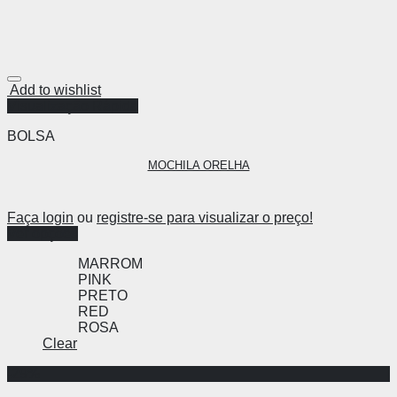
Add to wishlist
Visualização Rápida
BOLSA
MOCHILA ORELHA
Faça login
ou
registre-se para visualizar o preço!
Ver opções
MARROM
PINK
PRETO
RED
ROSA
Clear
-29%