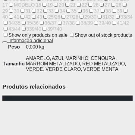
17
MODELO 18
19
20
21
22
26
27
28
29
30
31
32
33
34
35
36
37
38
39
40
41
42
43
25/26
27/28
29/30
31/32
33/34
34/35
35/36
36/37
37/38
38/39
39/40
41/42
43/44
339/40
39/740
Show only products on sale
Show out of stock products
Informação adicional
Peso
0,000 kg
AMARELO, AZUL MARINHO, CENOURA,
Tamanho
MARROM METALIZADO, RED METALIZADO,
VERDE, VERDE CLARO, VERDE MENTA
Produtos relacionados
-80%