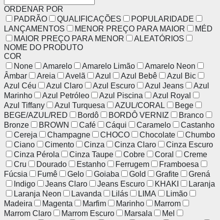
ORDENAR POR
PADRÃO
QUALIFICAÇÕES
POPULARIDADE
LANÇAMENTOS
MENOR PREÇO PARA MAIOR
MÉD
MAIOR PREÇO PARA MENOR
ALEATÓRIOS
NOME DO PRODUTO
COR
None
Amarelo
Amarelo Limão
Amarelo Neon
Âmbar
Areia
Avelã
Azul
Azul Bebê
Azul Bic
Azul Céu
Azul Claro
Azul Escuro
Azul Jeans
Azul
Marinho
Azul Petróleo
Azul Piscina
Azul Royal
Azul Tiffany
Azul Turquesa
AZUL/CORAL
Bege
BEGE/AZUL/RED
Bordô
BORDÔ VERNIZ
Branco
Bronze
BROWN
Café
Cáqui
Caramelo
Castanho
Cereja
Champagne
CHOCO
Chocolate
Chumbo
Ciano
Cimento
Cinza
Cinza Claro
Cinza Escuro
Cinza Pérola
Cinza Taupe
Cobre
Coral
Creme
Cru
Dourado
Estanho
Ferrugem
Framboesa
Fúcsia
Fumê
Gelo
Goiaba
Gold
Grafite
Grená
Indigo
Jeans Claro
Jeans Escuro
KHAKI
Laranja
Laranja Neon
Lavanda
Lilás
LIMA
Limão
Madeira
Magenta
Marfim
Marinho
Marrom
Marrom Claro
Marrom Escuro
Marsala
Mel