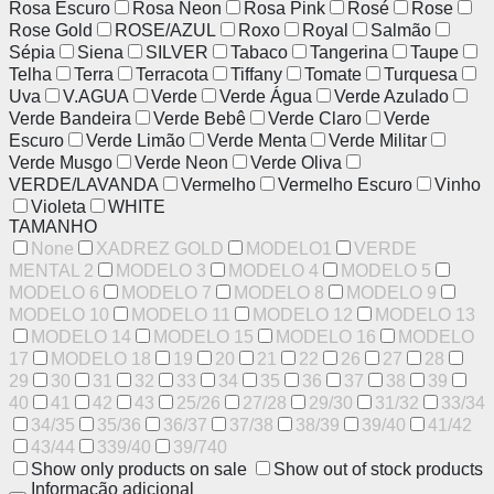
Rosa Escuro
Rosa Neon
Rosa Pink
Rosé
Rose
Rose Gold
ROSE/AZUL
Roxo
Royal
Salmão
Sépia
Siena
SILVER
Tabaco
Tangerina
Taupe
Telha
Terra
Terracota
Tiffany
Tomate
Turquesa
Uva
V.AGUA
Verde
Verde Água
Verde Azulado
Verde Bandeira
Verde Bebê
Verde Claro
Verde
Escuro
Verde Limão
Verde Menta
Verde Militar
Verde Musgo
Verde Neon
Verde Oliva
VERDE/LAVANDA
Vermelho
Vermelho Escuro
Vinho
Violeta
WHITE
TAMANHO
None
XADREZ GOLD
MODELO1
VERDE
MENTAL 2
MODELO 3
MODELO 4
MODELO 5
MODELO 6
MODELO 7
MODELO 8
MODELO 9
MODELO 10
MODELO 11
MODELO 12
MODELO 13
MODELO 14
MODELO 15
MODELO 16
MODELO
17
MODELO 18
19
20
21
22
26
27
28
29
30
31
32
33
34
35
36
37
38
39
40
41
42
43
25/26
27/28
29/30
31/32
33/34
34/35
35/36
36/37
37/38
38/39
39/40
41/42
43/44
339/40
39/740
Show only products on sale
Show out of stock products
Informação adicional