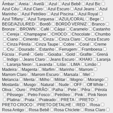
Âmbar
Areia
Avelã
Azul
Azul Bebê
Azul Bic
Azul Céu
Azul Claro
Azul Escuro
Azul Jeans
Azul
Marinho
Azul Petróleo
Azul Piscina
Azul Royal
Azul Tiffany
Azul Turquesa
AZUL/CORAL
Bege
BEGE/AZUL/RED
Bordô
BORDÔ VERNIZ
Branco
Bronze
BROWN
Café
Cáqui
Caramelo
Castanho
Cereja
Champagne
CHOCO
Chocolate
Chumbo
Ciano
Cimento
Cinza
Cinza Claro
Cinza Escuro
Cinza Pérola
Cinza Taupe
Cobre
Coral
Creme
Cru
Dourado
Estanho
Ferrugem
Framboesa
Fúcsia
Fumê
Gelo
Goiaba
Gold
Grafite
Grená
Indigo
Jeans Claro
Jeans Escuro
KHAKI
Laranja
Laranja Neon
Lavanda
Lilás
LIMA
Limão
Madeira
Magenta
Marfim
Marinho
Marrom
Marrom Claro
Marrom Escuro
Marsala
Mel
Melancia
Menta
Milho
Militar
Mogno
Morango
Mostarda
Musgo
Natural
Nude
OFF
Off White
Oliva
Ouro
PADRÃO
Palha
Pele
Pêra
Pérola
Pêssego
Petro Fosco
Petróleo
Pink
Pink Neon
Platina
Prata
Prateado
PRETA
PRETO
PRETO CROCO
PRETO DETALHE
RED
Rosa
Rosa Antigo
Rosa Bebê
Rosa Chiclete
Rosa Claro