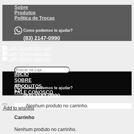
Skip
Sobre
to
Produtos
content
Politica de Trocas
Como podemos te ajudar?
(83) 2147-0990
Pesquisar
por:
INÍCIO
SOBRE
PRODUTOS
Como podemos te ajudar?
FALE CONOSCO
(83) 2147-0990
Nenhum produto no carrinho.
Add to wishlist
Carrinho
Nenhum produto no carrinho.