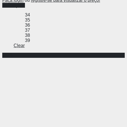
Faça login
ou
registre-se para visualizar o preço!
Ver opções
34
35
36
37
38
39
Clear
-29%