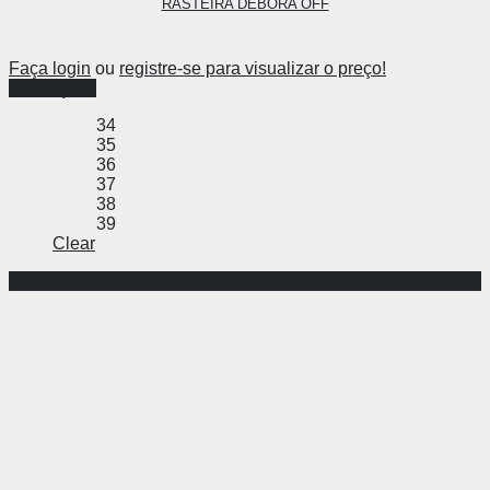
RASTEIRA DEBORA OFF
Faça login
ou
registre-se para visualizar o preço!
Ver opções
34
35
36
37
38
39
Clear
-44%