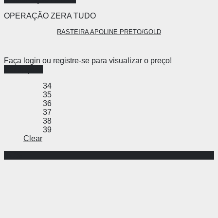
OPERAÇÃO ZERA TUDO
RASTEIRA APOLINE PRETO/GOLD
Faça login
ou
registre-se para visualizar o preço!
Ver opções
34
35
36
37
38
39
Clear
-60%