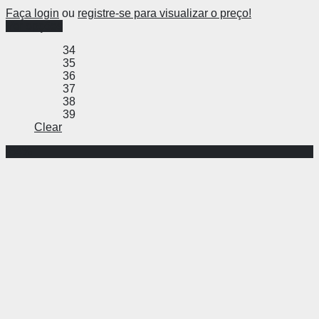
Faça login
ou
registre-se para visualizar o preço!
Ver opções
34
35
36
37
38
39
Clear
-64%