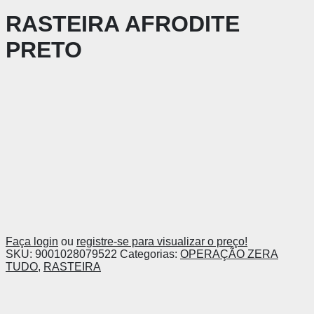
RASTEIRA AFRODITE
PRETO
Faça login
ou
registre-se para visualizar o preço!
SKU:
9001028079522
Categorias:
OPERAÇÃO ZERA
TUDO
,
RASTEIRA