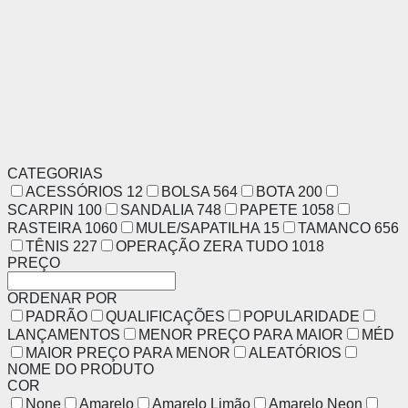
CATEGORIAS
ACESSÓRIOS
12
BOLSA
564
BOTA
200
SCARPIN
100
SANDALIA
748
PAPETE
1058
RASTEIRA
1060
MULE/SAPATILHA
15
TAMANCO
656
TÊNIS
227
OPERAÇÃO ZERA TUDO
1018
PREÇO
ORDENAR POR
PADRÃO
QUALIFICAÇÕES
POPULARIDADE
LANÇAMENTOS
MENOR PREÇO PARA MAIOR
MÉD
MAIOR PREÇO PARA MENOR
ALEATÓRIOS
NOME DO PRODUTO
COR
None
Amarelo
Amarelo Limão
Amarelo Neon