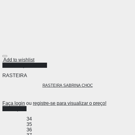
Add to wishlist
Visualização Rápida
RASTEIRA
RASTEIRA SABRINA CHOC
Faça login
ou
registre-se para visualizar o preço!
Ver opções
34
35
36