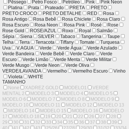
Pêssego
Petro Fosco
Petróleo
Pink
Pink Neon
Platina
Prata
Prateado
PRETA
PRETO
PRETO CROCO
PRETO DETALHE
RED
Rosa
Rosa Antigo
Rosa Bebê
Rosa Chiclete
Rosa Claro
Rosa Escuro
Rosa Neon
Rosa Pink
Rosé
Rose
Rose Gold
ROSE/AZUL
Roxo
Royal
Salmão
Sépia
Siena
SILVER
Tabaco
Tangerina
Taupe
Telha
Terra
Terracota
Tiffany
Tomate
Turquesa
Uva
V.AGUA
Verde
Verde Água
Verde Azulado
Verde Bandeira
Verde Bebê
Verde Claro
Verde
Escuro
Verde Limão
Verde Menta
Verde Militar
Verde Musgo
Verde Neon
Verde Oliva
VERDE/LAVANDA
Vermelho
Vermelho Escuro
Vinho
Violeta
WHITE
TAMANHO
None
XADREZ GOLD
MODELO1
VERDE
MENTAL 2
MODELO 3
MODELO 4
MODELO 5
MODELO 6
MODELO 7
MODELO 8
MODELO 9
MODELO 10
MODELO 11
MODELO 12
MODELO 13
MODELO 14
MODELO 15
MODELO 16
MODELO
17
MODELO 18
19
20
21
22
26
27
28
29
30
31
32
33
34
35
36
37
38
39
40
41
42
43
25/26
27/28
29/30
31/32
33/34