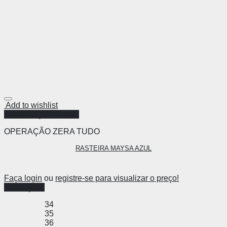
Add to wishlist
Visualização Rápida
OPERAÇÃO ZERA TUDO
RASTEIRA MAYSA AZUL
Faça login
ou
registre-se para visualizar o preço!
Ver opções
34
35
36