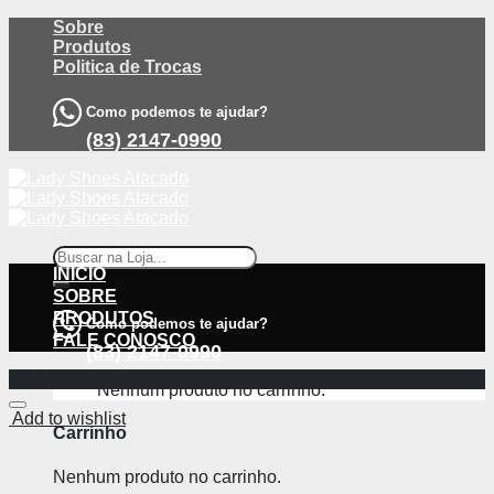
Skip
Sobre
to
Produtos
content
Politica de Trocas
Como podemos te ajudar?
(83) 2147-0990
Pesquisar
por:
INÍCIO
SOBRE
PRODUTOS
Como podemos te ajudar?
FALE CONOSCO
(83) 2147-0990
-57%
Nenhum produto no carrinho.
Add to wishlist
Carrinho
Nenhum produto no carrinho.