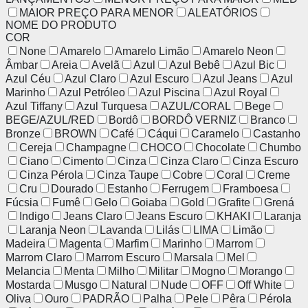
MAIOR PREÇO PARA MENOR
ALEATÓRIOS
NOME DO PRODUTO
COR
None
Amarelo
Amarelo Limão
Amarelo Neon
Âmbar
Areia
Avelã
Azul
Azul Bebê
Azul Bic
Azul Céu
Azul Claro
Azul Escuro
Azul Jeans
Azul
Marinho
Azul Petróleo
Azul Piscina
Azul Royal
Azul Tiffany
Azul Turquesa
AZUL/CORAL
Bege
BEGE/AZUL/RED
Bordô
BORDÔ VERNIZ
Branco
Bronze
BROWN
Café
Cáqui
Caramelo
Castanho
Cereja
Champagne
CHOCO
Chocolate
Chumbo
Ciano
Cimento
Cinza
Cinza Claro
Cinza Escuro
Cinza Pérola
Cinza Taupe
Cobre
Coral
Creme
Cru
Dourado
Estanho
Ferrugem
Framboesa
Fúcsia
Fumê
Gelo
Goiaba
Gold
Grafite
Grená
Indigo
Jeans Claro
Jeans Escuro
KHAKI
Laranja
Laranja Neon
Lavanda
Lilás
LIMA
Limão
Madeira
Magenta
Marfim
Marinho
Marrom
Marrom Claro
Marrom Escuro
Marsala
Mel
Melancia
Menta
Milho
Militar
Mogno
Morango
Mostarda
Musgo
Natural
Nude
OFF
Off White
Oliva
Ouro
PADRÃO
Palha
Pele
Pêra
Pérola