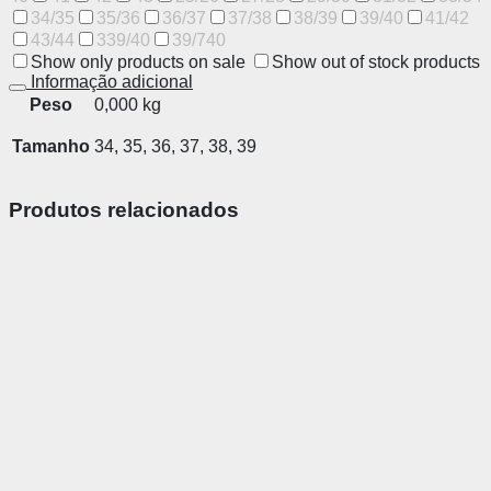
34/35
35/36
36/37
37/38
38/39
39/40
41/42
43/44
339/40
39/740
Show only products on sale
Show out of stock products
Informação adicional
Peso
0,000 kg
Tamanho
34, 35, 36, 37, 38, 39
Produtos relacionados