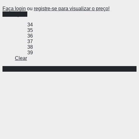
Faça login
ou
registre-se para visualizar o preço!
Ver opções
34
35
36
37
38
39
Clear
-57%