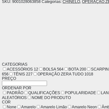
SKU:
9001028063858
Categorias:
CHINELO
,
OPERAÇÃO Z
CATEGORIAS
ACESSÓRIOS
12
BOLSA
564
BOTA
200
SCARPI
656
TÊNIS
227
OPERAÇÃO ZERA TUDO
1018
PREÇO
ORDENAR POR
PADRÃO
QUALIFICAÇÕES
POPULARIDADE
LA
ALEATÓRIOS
NOME DO PRODUTO
COR
None
Amarelo
Amarelo Limão
Amarelo Neon
Âmb