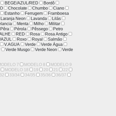
BEGE/AZUL/RED
Bordô
O
Chocolate
Chumbo
Ciano
Estanho
Ferrugem
Framboesa
Laranja Neon
Lavanda
Lilás
lancia
Menta
Milho
Militar
Pêra
Pérola
Pêssego
Petro
ALHE
RED
Rosa
Rosa Antigo
/AZUL
Roxo
Royal
Salmão
V.AGUA
Verde
Verde Água
r
Verde Musgo
Verde Neon
Verde
MODELO 7
MODELO 8
MODELO 9
MODELO 18
19
20
21
22
32
33/34
34/35
35/36
36/37