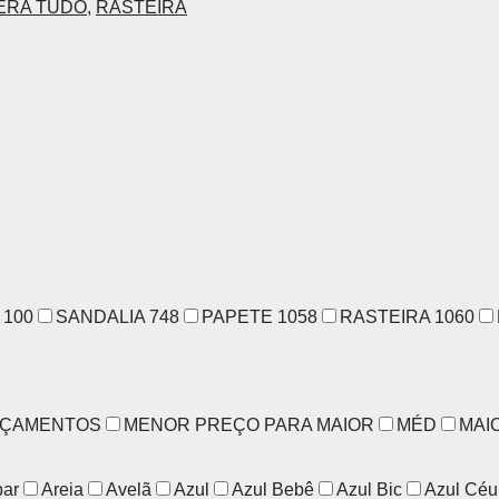
ERA TUDO
,
RASTEIRA
N
100
SANDALIA
748
PAPETE
1058
RASTEIRA
1060
NÇAMENTOS
MENOR PREÇO PARA MAIOR
MÉD
MAI
ar
Areia
Avelã
Azul
Azul Bebê
Azul Bic
Azul Céu