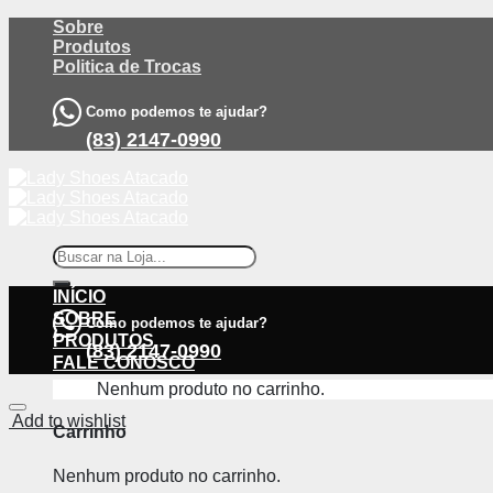
Skip
Sobre
to
Produtos
content
Politica de Trocas
Como podemos te ajudar?
(83) 2147-0990
Pesquisar
por:
INÍCIO
SOBRE
Como podemos te ajudar?
PRODUTOS
(83) 2147-0990
FALE CONOSCO
Nenhum produto no carrinho.
Add to wishlist
Carrinho
Nenhum produto no carrinho.