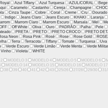
 Royal
Azul Tiffany
Azul Turquesa
AZUL/CORAL
Bege
qui
Caramelo
Castanho
Cereja
Champagne
CHOC
ola
Cinza Taupe
Cobre
Coral
Creme
Cru
Dourado
Indigo
Jeans Claro
Jeans Escuro
KHAKI
Laranja
arrom
Marrom Claro
Marrom Escuro
Marsala
Mel
Me
OFF
Off White
Oliva
Ouro
PADRÃO
Palha
Pele
ateado
PRETA
PRETO
PRETO CROCO
PRETO DET
Rosa Neon
Rosa Pink
Rosé
Rose
Rose Gold
ROSE
elha
Terra
Terracota
Tiffany
Tomate
Turquesa
Uva
o
Verde Escuro
Verde Limão
Verde Menta
Verde Milita
Vinho
Violeta
WHITE
 2
MODELO 3
MODELO 4
MODELO 5
MODELO 6
3
MODELO 14
MODELO 15
MODELO 16
MODELO 17
38
39
40
41
42
43
25/26
27/28
29/30
31/