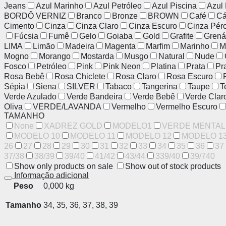
Jeans
Azul Marinho
Azul Petróleo
Azul Piscina
Azul
BORDÔ VERNIZ
Branco
Bronze
BROWN
Café
Cá
Cimento
Cinza
Cinza Claro
Cinza Escuro
Cinza Pér
Fúcsia
Fumê
Gelo
Goiaba
Gold
Grafite
Grená
LIMA
Limão
Madeira
Magenta
Marfim
Marinho
M
Mogno
Morango
Mostarda
Musgo
Natural
Nude
Fosco
Petróleo
Pink
Pink Neon
Platina
Prata
Pr
Rosa Bebê
Rosa Chiclete
Rosa Claro
Rosa Escuro
Sépia
Siena
SILVER
Tabaco
Tangerina
Taupe
T
Verde Azulado
Verde Bandeira
Verde Bebê
Verde Clar
Oliva
VERDE/LAVANDA
Vermelho
Vermelho Escuro
TAMANHO
None
XADREZ GOLD
MODELO1
VERDE MENTAL
MODELO 10
MODELO 11
MODELO 12
MODELO 1
26
27
28
29
30
31
32
33
34
35
36
37
37/38
38/39
39/40
41/42
43/44
339/40
39/740
Show only products on sale
Show out of stock products
Informação adicional
Peso
0,000 kg
Tamanho
34, 35, 36, 37, 38, 39