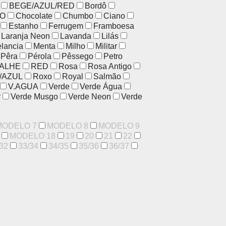
BEGE/AZUL/RED
Bordô
O
Chocolate
Chumbo
Ciano
Estanho
Ferrugem
Framboesa
Laranja Neon
Lavanda
Lilás
lancia
Menta
Milho
Militar
Pêra
Pérola
Pêssego
Petro
ALHE
RED
Rosa
Rosa Antigo
/AZUL
Roxo
Royal
Salmão
V.AGUA
Verde
Verde Água
r
Verde Musgo
Verde Neon
Verde
MODELO 7
MODELO 8
MODELO 9
MODELO 18
19
20
21
22
32
33/34
34/35
35/36
36/37