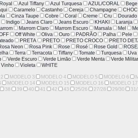
 Royal
Azul Tiffany
Azul Turquesa
AZUL/CORAL
Bege
qui
Caramelo
Castanho
Cereja
Champagne
CHOC
ola
Cinza Taupe
Cobre
Coral
Creme
Cru
Dourado
Indigo
Jeans Claro
Jeans Escuro
KHAKI
Laranja
arrom
Marrom Claro
Marrom Escuro
Marsala
Mel
Me
OFF
Off White
Oliva
Ouro
PADRÃO
Palha
Pele
ateado
PRETA
PRETO
PRETO CROCO
PRETO DET
Rosa Neon
Rosa Pink
Rose
Rosé
Rose Gold
ROSE
elha
Terra
Terracota
Tiffany
Tomate
Turquesa
Uva
o
Verde Escuro
Verde Limão
Verde Menta
Verde Milita
Vinho
Violeta
WHITE
 2
MODELO 3
MODELO 4
MODELO 5
MODELO 6
3
MODELO 14
MODELO 15
MODELO 16
MODELO 17
38
39
40
41
42
43
25/26
27/28
29/30
31/