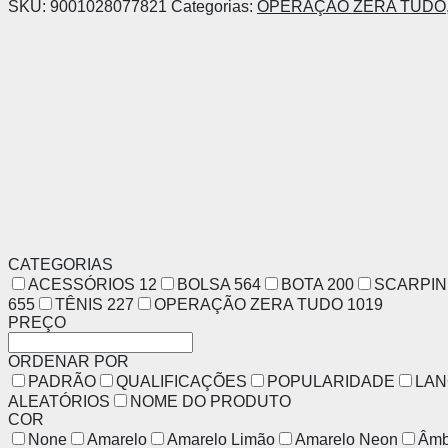
SKU:
9001028077821
Categorias:
OPERAÇÃO ZERA TUDO
CATEGORIAS
ACESSÓRIOS
12
BOLSA
564
BOTA
200
SCARPI
655
TÊNIS
227
OPERAÇÃO ZERA TUDO
1019
PREÇO
ORDENAR POR
PADRÃO
QUALIFICAÇÕES
POPULARIDADE
LA
ALEATÓRIOS
NOME DO PRODUTO
COR
None
Amarelo
Amarelo Limão
Amarelo Neon
Âmb