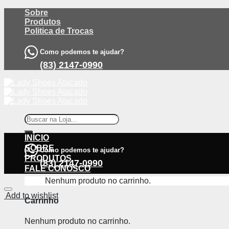
Skip
Sobre
to
Produtos
content
Politica de Trocas
Como podemos te ajudar?
(83) 2147-0990
Pesquisar
por:
INÍCIO
SOBRE
Como podemos te ajudar?
PRODUTOS
(83) 2147-0990
FALE CONOSCO
Nenhum produto no carrinho.
Add to wishlist
Carrinho
Nenhum produto no carrinho.