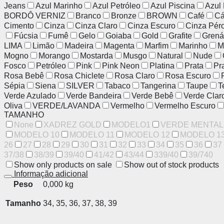
Jeans
Azul Marinho
Azul Petróleo
Azul Piscina
Azul
BORDÔ VERNIZ
Branco
Bronze
BROWN
Café
Cá
Cimento
Cinza
Cinza Claro
Cinza Escuro
Cinza Pér
Fúcsia
Fumê
Gelo
Goiaba
Gold
Grafite
Grená
LIMA
Limão
Madeira
Magenta
Marfim
Marinho
M
Mogno
Morango
Mostarda
Musgo
Natural
Nude
Fosco
Petróleo
Pink
Pink Neon
Platina
Prata
Pr
Rosa Bebê
Rosa Chiclete
Rosa Claro
Rosa Escuro
Sépia
Siena
SILVER
Tabaco
Tangerina
Taupe
T
Verde Azulado
Verde Bandeira
Verde Bebê
Verde Clar
Oliva
VERDE/LAVANDA
Vermelho
Vermelho Escuro
TAMANHO
None
XADREZ GOLD
MODELO1
VERDE MENTAL
MODELO 10
MODELO 11
MODELO 12
MODELO 1
26
27
28
29
30
31
32
33
34
35
36
37
37/38
38/39
39/40
41/42
43/44
339/40
39/740
Show only products on sale
Show out of stock products
Informação adicional
Peso
0,000 kg
Tamanho
34, 35, 36, 37, 38, 39