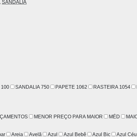
,
SANDALIA
N
100
SANDALIA
750
PAPETE
1062
RASTEIRA
1054
NÇAMENTOS
MENOR PREÇO PARA MAIOR
MÉD
MAI
ar
Areia
Avelã
Azul
Azul Bebê
Azul Bic
Azul Céu