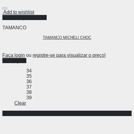
Add to wishlist
Visualização Rápida
TAMANCO
TAMANCO MICHELI CHOC
Faça login
ou
registre-se para visualizar o preço!
Ver opções
34
35
36
37
38
39
Clear
-36%