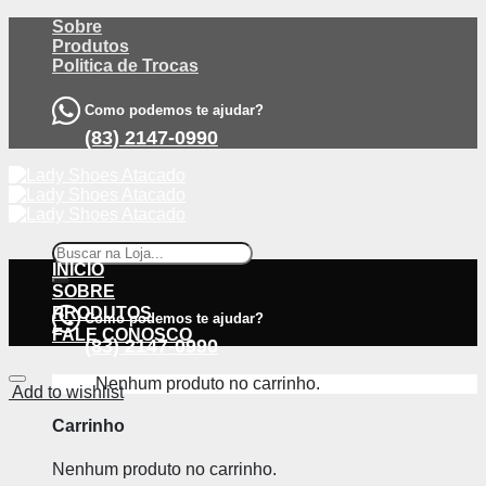
Skip
Sobre
to
Produtos
content
Politica de Trocas
Como podemos te ajudar?
(83) 2147-0990
Pesquisar
por:
INÍCIO
SOBRE
PRODUTOS
Como podemos te ajudar?
FALE CONOSCO
(83) 2147-0990
Nenhum produto no carrinho.
Add to wishlist
Carrinho
Nenhum produto no carrinho.