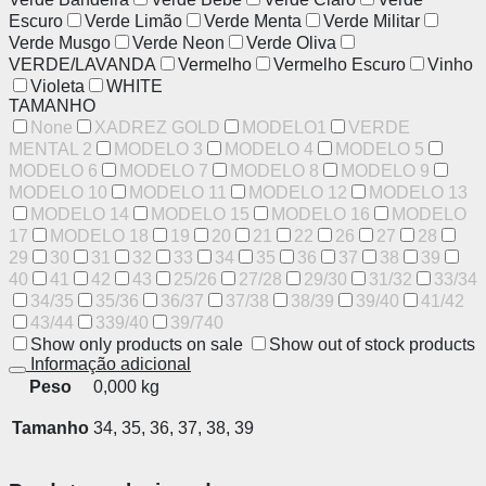
Escuro
Verde Limão
Verde Menta
Verde Militar
Verde Musgo
Verde Neon
Verde Oliva
VERDE/LAVANDA
Vermelho
Vermelho Escuro
Vinho
Violeta
WHITE
TAMANHO
None
XADREZ GOLD
MODELO1
VERDE
MENTAL 2
MODELO 3
MODELO 4
MODELO 5
MODELO 6
MODELO 7
MODELO 8
MODELO 9
MODELO 10
MODELO 11
MODELO 12
MODELO 13
MODELO 14
MODELO 15
MODELO 16
MODELO
17
MODELO 18
19
20
21
22
26
27
28
29
30
31
32
33
34
35
36
37
38
39
40
41
42
43
25/26
27/28
29/30
31/32
33/34
34/35
35/36
36/37
37/38
38/39
39/40
41/42
43/44
339/40
39/740
Show only products on sale
Show out of stock products
Informação adicional
Peso
0,000 kg
Tamanho
34, 35, 36, 37, 38, 39