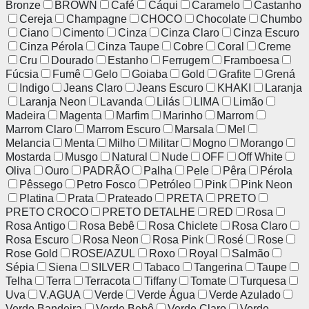
Bronze
BROWN
Café
Cáqui
Caramelo
Castanho
Cereja
Champagne
CHOCO
Chocolate
Chumbo
Ciano
Cimento
Cinza
Cinza Claro
Cinza Escuro
Cinza Pérola
Cinza Taupe
Cobre
Coral
Creme
Cru
Dourado
Estanho
Ferrugem
Framboesa
Fúcsia
Fumê
Gelo
Goiaba
Gold
Grafite
Grená
Indigo
Jeans Claro
Jeans Escuro
KHAKI
Laranja
Laranja Neon
Lavanda
Lilás
LIMA
Limão
Madeira
Magenta
Marfim
Marinho
Marrom
Marrom Claro
Marrom Escuro
Marsala
Mel
Melancia
Menta
Milho
Militar
Mogno
Morango
Mostarda
Musgo
Natural
Nude
OFF
Off White
Oliva
Ouro
PADRÃO
Palha
Pele
Pêra
Pérola
Pêssego
Petro Fosco
Petróleo
Pink
Pink Neon
Platina
Prata
Prateado
PRETA
PRETO
PRETO CROCO
PRETO DETALHE
RED
Rosa
Rosa Antigo
Rosa Bebê
Rosa Chiclete
Rosa Claro
Rosa Escuro
Rosa Neon
Rosa Pink
Rosé
Rose
Rose Gold
ROSE/AZUL
Roxo
Royal
Salmão
Sépia
Siena
SILVER
Tabaco
Tangerina
Taupe
Telha
Terra
Terracota
Tiffany
Tomate
Turquesa
Uva
V.AGUA
Verde
Verde Água
Verde Azulado
Verde Bandeira
Verde Bebê
Verde Claro
Verde