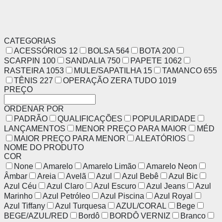
CATEGORIAS
ACESSÓRIOS
12
BOLSA
564
BOTA
200
SCARPIN
100
SANDALIA
750
PAPETE
1062
RASTEIRA
1053
MULE/SAPATILHA
15
TAMANCO
655
TÊNIS
227
OPERAÇÃO ZERA TUDO
1019
PREÇO
ORDENAR POR
PADRÃO
QUALIFICAÇÕES
POPULARIDADE
LANÇAMENTOS
MENOR PREÇO PARA MAIOR
MÉD
MAIOR PREÇO PARA MENOR
ALEATÓRIOS
NOME DO PRODUTO
COR
None
Amarelo
Amarelo Limão
Amarelo Neon
Âmbar
Areia
Avelã
Azul
Azul Bebê
Azul Bic
Azul Céu
Azul Claro
Azul Escuro
Azul Jeans
Azul
Marinho
Azul Petróleo
Azul Piscina
Azul Royal
Azul Tiffany
Azul Turquesa
AZUL/CORAL
Bege
BEGE/AZUL/RED
Bordô
BORDÔ VERNIZ
Branco