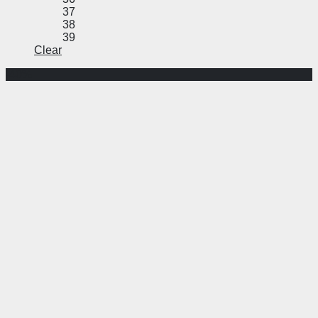
37
38
39
Clear
-40%