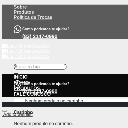
Skip
Sobre
to
Produtos
content
Politica de Trocas
Como podemos te ajudar?
(83) 2147-0990
Pesquisar
por:
INÍCIO
SOBRE
Como podemos te ajudar?
PRODUTOS
(83) 2147-0990
FALE CONOSCO
Nenhum produto no carrinho.
-38%
Carrinho
Add to wishlist
Nenhum produto no carrinho.