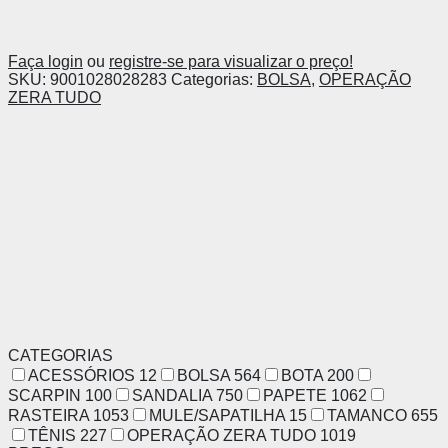
Faça login
ou
registre-se para visualizar o preço!
SKU:
9001028028283
Categorias:
BOLSA
,
OPERAÇÃO
ZERA TUDO
CATEGORIAS
ACESSÓRIOS
12
BOLSA
564
BOTA
200
SCARPIN
100
SANDALIA
750
PAPETE
1062
RASTEIRA
1053
MULE/SAPATILHA
15
TAMANCO
655
TÊNIS
227
OPERAÇÃO ZERA TUDO
1019