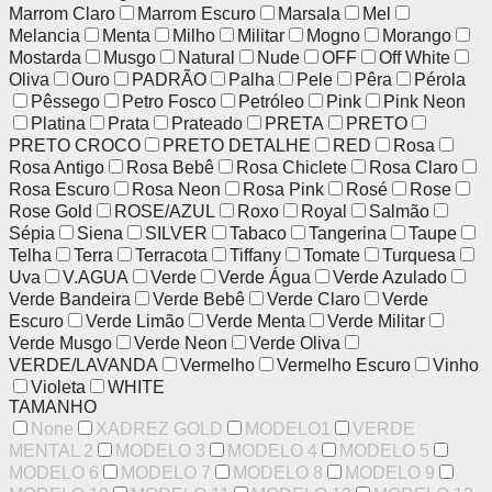
Marrom Claro
Marrom Escuro
Marsala
Mel
Melancia
Menta
Milho
Militar
Mogno
Morango
Mostarda
Musgo
Natural
Nude
OFF
Off White
Oliva
Ouro
PADRÃO
Palha
Pele
Pêra
Pérola
Pêssego
Petro Fosco
Petróleo
Pink
Pink Neon
Platina
Prata
Prateado
PRETA
PRETO
PRETO CROCO
PRETO DETALHE
RED
Rosa
Rosa Antigo
Rosa Bebê
Rosa Chiclete
Rosa Claro
Rosa Escuro
Rosa Neon
Rosa Pink
Rosé
Rose
Rose Gold
ROSE/AZUL
Roxo
Royal
Salmão
Sépia
Siena
SILVER
Tabaco
Tangerina
Taupe
Telha
Terra
Terracota
Tiffany
Tomate
Turquesa
Uva
V.AGUA
Verde
Verde Água
Verde Azulado
Verde Bandeira
Verde Bebê
Verde Claro
Verde
Escuro
Verde Limão
Verde Menta
Verde Militar
Verde Musgo
Verde Neon
Verde Oliva
VERDE/LAVANDA
Vermelho
Vermelho Escuro
Vinho
Violeta
WHITE
TAMANHO
None
XADREZ GOLD
MODELO1
VERDE
MENTAL 2
MODELO 3
MODELO 4
MODELO 5
MODELO 6
MODELO 7
MODELO 8
MODELO 9