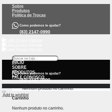
Skip
Sobre
to
Produtos
content
Politica de Trocas
Como podemos te ajudar?
(83) 2147-0990
Pesquisar
por:
INÍCIO
SOBRE
PRODUTOS
Como podemos te ajudar?
FALE CONOSCO
(83) 2147-0990
-74%
Nenhum produto no carrinho.
Add to wishlist
Carrinho
Nenhum produto no carrinho.