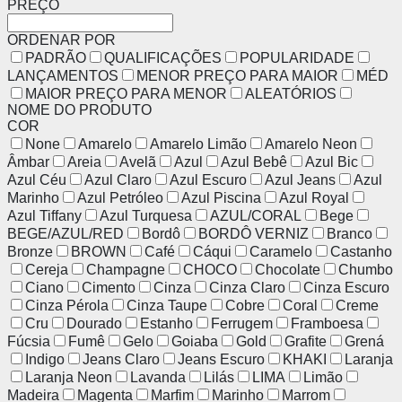
PREÇO
ORDENAR POR
PADRÃO
QUALIFICAÇÕES
POPULARIDADE
LANÇAMENTOS
MENOR PREÇO PARA MAIOR
MÉD
MAIOR PREÇO PARA MENOR
ALEATÓRIOS
NOME DO PRODUTO
COR
None
Amarelo
Amarelo Limão
Amarelo Neon
Âmbar
Areia
Avelã
Azul
Azul Bebê
Azul Bic
Azul Céu
Azul Claro
Azul Escuro
Azul Jeans
Azul
Marinho
Azul Petróleo
Azul Piscina
Azul Royal
Azul Tiffany
Azul Turquesa
AZUL/CORAL
Bege
BEGE/AZUL/RED
Bordô
BORDÔ VERNIZ
Branco
Bronze
BROWN
Café
Cáqui
Caramelo
Castanho
Cereja
Champagne
CHOCO
Chocolate
Chumbo
Ciano
Cimento
Cinza
Cinza Claro
Cinza Escuro
Cinza Pérola
Cinza Taupe
Cobre
Coral
Creme
Cru
Dourado
Estanho
Ferrugem
Framboesa
Fúcsia
Fumê
Gelo
Goiaba
Gold
Grafite
Grená
Indigo
Jeans Claro
Jeans Escuro
KHAKI
Laranja
Laranja Neon
Lavanda
Lilás
LIMA
Limão
Madeira
Magenta
Marfim
Marinho
Marrom