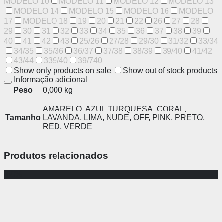
MODELO 10
MODELO 11
MODELO 12
MODELO 13
MODELO 14
MODELO 15
MODELO 16
MODELO
17
MODELO 18
19
20
21
22
26
27
28
29
30
31
32
33
34
35
36
37
38
39
40
41
42
43
25/26
27/28
29/30
31/32
33/34
34/35
35/36
36/37
37/38
38/39
39/40
41/42
43/44
339/40
39/740
Show only products on sale
Show out of stock products
Informação adicional
Peso
0,000 kg
AMARELO, AZUL TURQUESA, CORAL,
Tamanho
LAVANDA, LIMA, NUDE, OFF, PINK, PRETO,
RED, VERDE
Produtos relacionados
-68%