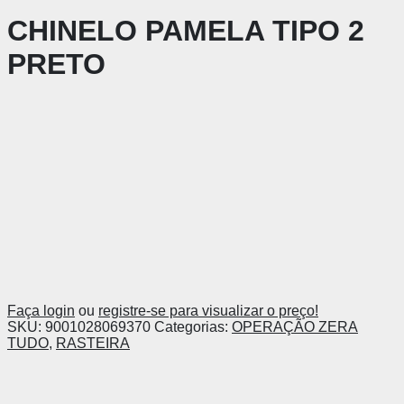
CHINELO PAMELA TIPO 2
PRETO
Faça login
ou
registre-se para visualizar o preço!
SKU:
9001028069370
Categorias:
OPERAÇÃO ZERA
TUDO
,
RASTEIRA