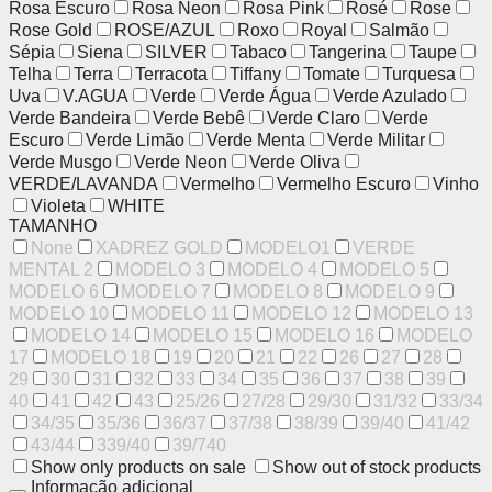
Rosa Escuro
Rosa Neon
Rosa Pink
Rosé
Rose
Rose Gold
ROSE/AZUL
Roxo
Royal
Salmão
Sépia
Siena
SILVER
Tabaco
Tangerina
Taupe
Telha
Terra
Terracota
Tiffany
Tomate
Turquesa
Uva
V.AGUA
Verde
Verde Água
Verde Azulado
Verde Bandeira
Verde Bebê
Verde Claro
Verde
Escuro
Verde Limão
Verde Menta
Verde Militar
Verde Musgo
Verde Neon
Verde Oliva
VERDE/LAVANDA
Vermelho
Vermelho Escuro
Vinho
Violeta
WHITE
TAMANHO
None
XADREZ GOLD
MODELO1
VERDE
MENTAL 2
MODELO 3
MODELO 4
MODELO 5
MODELO 6
MODELO 7
MODELO 8
MODELO 9
MODELO 10
MODELO 11
MODELO 12
MODELO 13
MODELO 14
MODELO 15
MODELO 16
MODELO
17
MODELO 18
19
20
21
22
26
27
28
29
30
31
32
33
34
35
36
37
38
39
40
41
42
43
25/26
27/28
29/30
31/32
33/34
34/35
35/36
36/37
37/38
38/39
39/40
41/42
43/44
339/40
39/740
Show only products on sale
Show out of stock products
Informação adicional