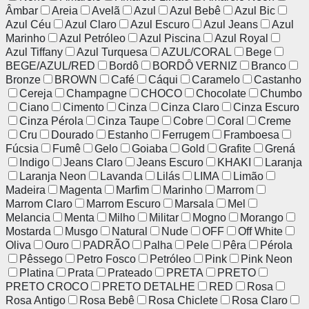
Âmbar
Areia
Avelã
Azul
Azul Bebê
Azul Bic
Azul Céu
Azul Claro
Azul Escuro
Azul Jeans
Azul
Marinho
Azul Petróleo
Azul Piscina
Azul Royal
Azul Tiffany
Azul Turquesa
AZUL/CORAL
Bege
BEGE/AZUL/RED
Bordô
BORDÔ VERNIZ
Branco
Bronze
BROWN
Café
Cáqui
Caramelo
Castanho
Cereja
Champagne
CHOCO
Chocolate
Chumbo
Ciano
Cimento
Cinza
Cinza Claro
Cinza Escuro
Cinza Pérola
Cinza Taupe
Cobre
Coral
Creme
Cru
Dourado
Estanho
Ferrugem
Framboesa
Fúcsia
Fumê
Gelo
Goiaba
Gold
Grafite
Grená
Indigo
Jeans Claro
Jeans Escuro
KHAKI
Laranja
Laranja Neon
Lavanda
Lilás
LIMA
Limão
Madeira
Magenta
Marfim
Marinho
Marrom
Marrom Claro
Marrom Escuro
Marsala
Mel
Melancia
Menta
Milho
Militar
Mogno
Morango
Mostarda
Musgo
Natural
Nude
OFF
Off White
Oliva
Ouro
PADRÃO
Palha
Pele
Pêra
Pérola
Pêssego
Petro Fosco
Petróleo
Pink
Pink Neon
Platina
Prata
Prateado
PRETA
PRETO
PRETO CROCO
PRETO DETALHE
RED
Rosa
Rosa Antigo
Rosa Bebê
Rosa Chiclete
Rosa Claro