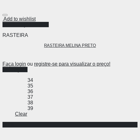
Add to wishlist
Visualização Rápida
RASTEIRA
RASTEIRA MELINA PRETO
Faça login
ou
registre-se para visualizar o preço!
Ver opções
34
35
36
37
38
39
Clear
-57%