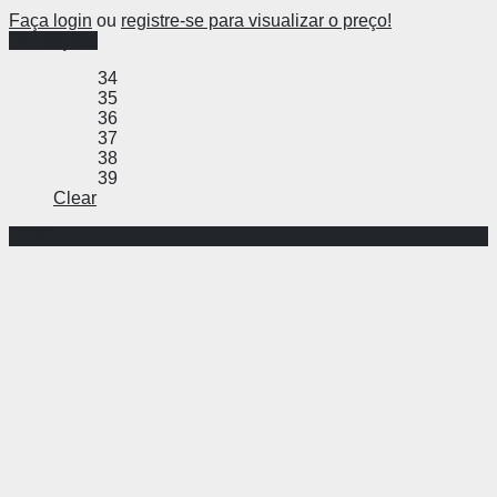
Faça login
ou
registre-se para visualizar o preço!
Ver opções
34
35
36
37
38
39
Clear
-55%