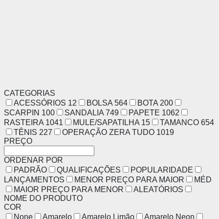
CATEGORIAS
ACESSÓRIOS
12
BOLSA
564
BOTA
200
SCARPIN
100
SANDALIA
749
PAPETE
1062
RASTEIRA
1041
MULE/SAPATILHA
15
TAMANCO
654
TÊNIS
227
OPERAÇÃO ZERA TUDO
1019
PREÇO
ORDENAR POR
PADRÃO
QUALIFICAÇÕES
POPULARIDADE
LANÇAMENTOS
MENOR PREÇO PARA MAIOR
MÉD
MAIOR PREÇO PARA MENOR
ALEATÓRIOS
NOME DO PRODUTO
COR
None
Amarelo
Amarelo Limão
Amarelo Neon