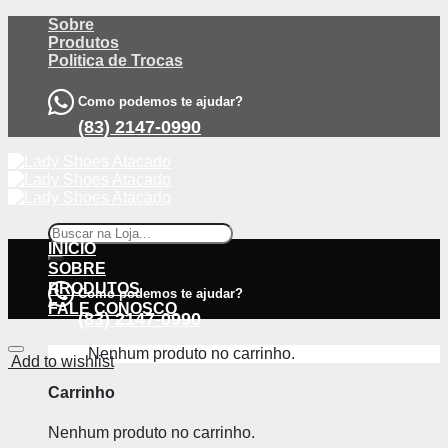
Skip
Sobre
to
Produtos
content
Politica de Trocas
Como podemos te ajudar?
(83) 2147-0990
Pesquisar
por:
INÍCIO
SOBRE
PRODUTOS
Como podemos te ajudar?
FALE CONOSCO
(83) 2147-0990
Nenhum produto no carrinho.
Add to wishlist
Carrinho
Nenhum produto no carrinho.