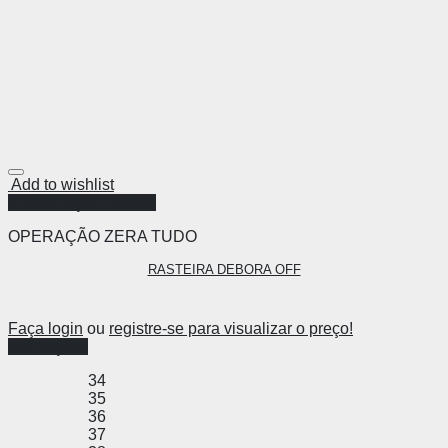
Add to wishlist
Visualização Rápida
OPERAÇÃO ZERA TUDO
RASTEIRA DEBORA OFF
Faça login
ou
registre-se para visualizar o preço!
Ver opções
34
35
36
37