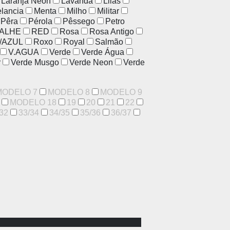
Laranja Neon
Lavanda
Lilás
lancia
Menta
Milho
Militar
Pêra
Pérola
Pêssego
Petro
ALHE
RED
Rosa
Rosa Antigo
/AZUL
Roxo
Royal
Salmão
V.AGUA
Verde
Verde Água
r
Verde Musgo
Verde Neon
Verde
MODELO 7
MODELO 8
MODELO 9
MODELO 18
19
20
21
22
32
33/34
34/35
35/36
36/37