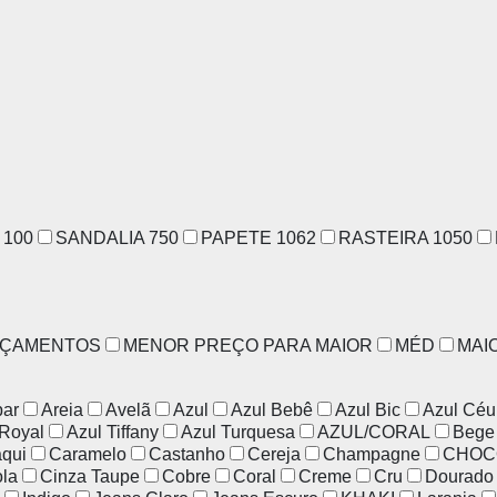
N
100
SANDALIA
750
PAPETE
1062
RASTEIRA
1050
NÇAMENTOS
MENOR PREÇO PARA MAIOR
MÉD
MAI
ar
Areia
Avelã
Azul
Azul Bebê
Azul Bic
Azul Céu
 Royal
Azul Tiffany
Azul Turquesa
AZUL/CORAL
Bege
qui
Caramelo
Castanho
Cereja
Champagne
CHOC
ola
Cinza Taupe
Cobre
Coral
Creme
Cru
Dourado