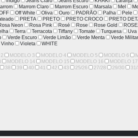
Indigo
Jeans Claro
Jeans Escuro
KHAKI
Laranja
arrom
Marrom Claro
Marrom Escuro
Marsala
Mel
Me
OFF
Off White
Oliva
Ouro
PADRÃO
Palha
Pele
ateado
PRETA
PRETO
PRETO CROCO
PRETO DET
Rosa Neon
Rosa Pink
Rosé
Rose
Rose Gold
ROSE
elha
Terra
Terracota
Tiffany
Tomate
Turquesa
Uva
o
Verde Escuro
Verde Limão
Verde Menta
Verde Milita
Vinho
Violeta
WHITE
 2
MODELO 3
MODELO 4
MODELO 5
MODELO 6
3
MODELO 14
MODELO 15
MODELO 16
MODELO 17
38
39
40
41
42
43
25/26
27/28
29/30
31/