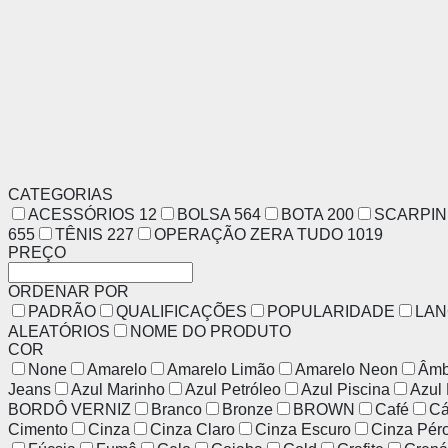
CATEGORIAS
ACESSÓRIOS
12
BOLSA
564
BOTA
200
SCARPI
655
TÊNIS
227
OPERAÇÃO ZERA TUDO
1019
PREÇO
ORDENAR POR
PADRÃO
QUALIFICAÇÕES
POPULARIDADE
LA
ALEATÓRIOS
NOME DO PRODUTO
COR
None
Amarelo
Amarelo Limão
Amarelo Neon
Âmb
Jeans
Azul Marinho
Azul Petróleo
Azul Piscina
Azul
BORDÔ VERNIZ
Branco
Bronze
BROWN
Café
Cá
Cimento
Cinza
Cinza Claro
Cinza Escuro
Cinza Pér