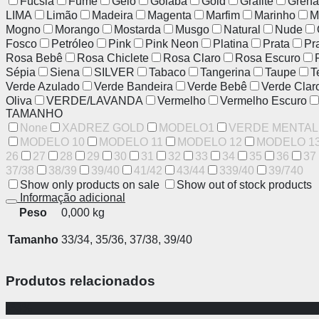
Fúcsia
Fumê
Gelo
Goiaba
Gold
Grafite
Grená
LIMA
Limão
Madeira
Magenta
Marfim
Marinho
M
Mogno
Morango
Mostarda
Musgo
Natural
Nude
Fosco
Petróleo
Pink
Pink Neon
Platina
Prata
Pr
Rosa Bebê
Rosa Chiclete
Rosa Claro
Rosa Escuro
Sépia
Siena
SILVER
Tabaco
Tangerina
Taupe
T
Verde Azulado
Verde Bandeira
Verde Bebê
Verde Clar
Oliva
VERDE/LAVANDA
Vermelho
Vermelho Escuro
TAMANHO
None
XADREZ GOLD
MODELO1
VERDE MENTAL
MODELO 10
MODELO 11
MODELO 12
MODELO 1
26
27
28
29
30
31
32
33
34
35
36
37
37/38
38/39
39/40
41/42
43/44
339/40
39/740
Show only products on sale
Show out of stock products
Informação adicional
Peso
0,000 kg
Tamanho
33/34, 35/36, 37/38, 39/40
Produtos relacionados
-63%