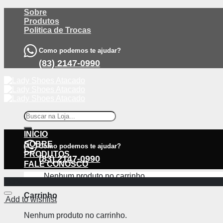
Skip
Sobre
to
Produtos
content
Politica de Trocas
Como podemos te ajudar?
(83) 2147-0990
Pesquisar
por:
INÍCIO
SOBRE
Como podemos te ajudar?
PRODUTOS
(83) 2147-0990
FALE CONOSCO
Nenhum produto no carrinho.
-33%
Carrinho
Add to wishlist
Nenhum produto no carrinho.