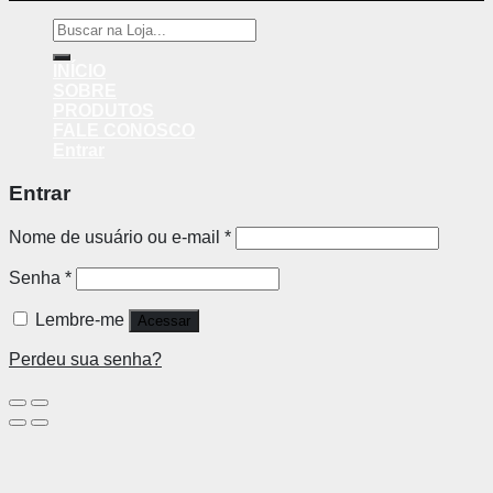
Pesquisar
por:
INÍCIO
SOBRE
PRODUTOS
FALE CONOSCO
Entrar
Entrar
Nome de usuário ou e-mail
*
Senha
*
Lembre-me
Acessar
Perdeu sua senha?