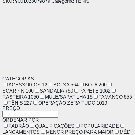
SKU:
9001028079879
Categoria:
TÊNIS
CATEGORIAS
ACESSÓRIOS
12
BOLSA
564
BOTA
200
SCARPIN
100
SANDALIA
750
PAPETE
1062
RASTEIRA
1050
MULE/SAPATILHA
15
TAMANCO
655
TÊNIS
227
OPERAÇÃO ZERA TUDO
1019
PREÇO
ORDENAR POR
PADRÃO
QUALIFICAÇÕES
POPULARIDADE
LANÇAMENTOS
MENOR PREÇO PARA MAIOR
MÉD