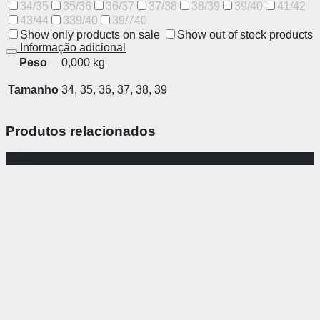
34/35
35/36
36/37
37/38
38/39
39/40
41/42
43/44
339/40
39/740
Show only products on sale
Show out of stock products
Informação adicional
Peso
0,000 kg
Tamanho
34, 35, 36, 37, 38, 39
Produtos relacionados
-43%