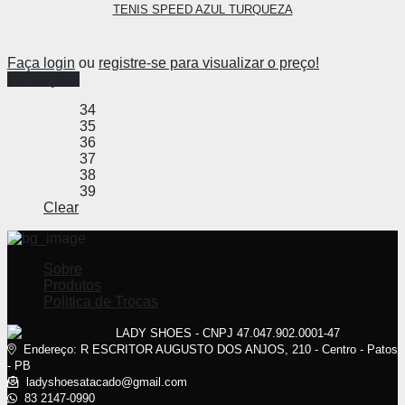
TENIS SPEED AZUL TURQUEZA
Faça login
ou
registre-se para visualizar o preço!
Ver opções
34
35
36
37
38
39
Clear
Sobre
Produtos
Politica de Trocas
LADY SHOES - CNPJ 47.047.902.0001-47
Endereço: R ESCRITOR AUGUSTO DOS ANJOS, 210 - Centro - Patos
- PB
ladyshoesatacado@gmail.com
83 2147-0990