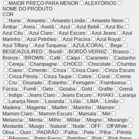
MAIOR PREÇO PARA MENOR
ALEATÓRIOS
NOME DO PRODUTO
COR
None
Amarelo
Amarelo Limão
Amarelo Neon
Âmbar
Areia
Avelã
Azul
Azul Bebê
Azul Bic
Azul Céu
Azul Claro
Azul Escuro
Azul Jeans
Azul
Marinho
Azul Petróleo
Azul Piscina
Azul Royal
Azul Tiffany
Azul Turquesa
AZUL/CORAL
Bege
BEGE/AZUL/RED
Bordô
BORDÔ VERNIZ
Branco
Bronze
BROWN
Café
Cáqui
Caramelo
Castanho
Cereja
Champagne
CHOCO
Chocolate
Chumbo
Ciano
Cimento
Cinza
Cinza Claro
Cinza Escuro
Cinza Pérola
Cinza Taupe
Cobre
Coral
Creme
Cru
Dourado
Estanho
Ferrugem
Framboesa
Fúcsia
Fumê
Gelo
Goiaba
Gold
Grafite
Grená
Indigo
Jeans Claro
Jeans Escuro
KHAKI
Laranja
Laranja Neon
Lavanda
Lilás
LIMA
Limão
Madeira
Magenta
Marfim
Marinho
Marrom
Marrom Claro
Marrom Escuro
Marsala
Mel
Melancia
Menta
Milho
Militar
Mogno
Morango
Mostarda
Musgo
Natural
Nude
OFF
Off White
Oliva
Ouro
PADRÃO
Palha
Pele
Pêra
Pérola
Pêssego
Petro Fosco
Petróleo
Pink
Pink Neon