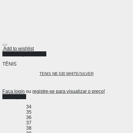
Add to wishlist
Visualização Rápida
TÊNIS
TENIS NB 530 WHITE/SILVER
Faça login
ou
registre-se para visualizar o preço!
Ver opções
34
35
36
37
38