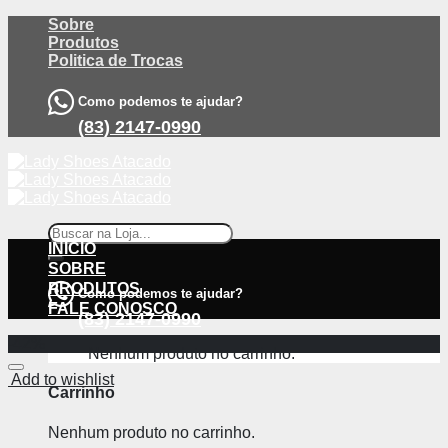
Skip
Sobre
to
Produtos
content
Politica de Trocas
Como podemos te ajudar?
(83) 2147-0990
Pesquisar
por:
INÍCIO
SOBRE
PRODUTOS
Como podemos te ajudar?
FALE CONOSCO
(83) 2147-0990
-42%
Nenhum produto no carrinho.
Add to wishlist
Carrinho
Nenhum produto no carrinho.