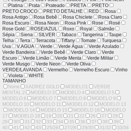
Platina
Prata
Prateado
PRETA
PRETO
PRETO CROCO
PRETO DETALHE
RED
Rosa
Rosa Antigo
Rosa Bebê
Rosa Chiclete
Rosa Claro
Rosa Escuro
Rosa Neon
Rosa Pink
Rose
Rosé
Rose Gold
ROSE/AZUL
Roxo
Royal
Salmão
Sépia
Siena
SILVER
Tabaco
Tangerina
Taupe
Telha
Terra
Terracota
Tiffany
Tomate
Turquesa
Uva
V.AGUA
Verde
Verde Água
Verde Azulado
Verde Bandeira
Verde Bebê
Verde Claro
Verde
Escuro
Verde Limão
Verde Menta
Verde Militar
Verde Musgo
Verde Neon
Verde Oliva
VERDE/LAVANDA
Vermelho
Vermelho Escuro
Vinho
Violeta
WHITE
TAMANHO
None
XADREZ GOLD
MODELO1
VERDE
MENTAL 2
MODELO 3
MODELO 4
MODELO 5
MODELO 6
MODELO 7
MODELO 8
MODELO 9
MODELO 10
MODELO 11
MODELO 12
MODELO 13
MODELO 14
MODELO 15
MODELO 16
MODELO
17
MODELO 18
19
20
21
22
26
27
28
29
30
31
32
33
34
35
36
37
38
39
40
41
42
43
25/26
27/28
29/30
31/32
33/34