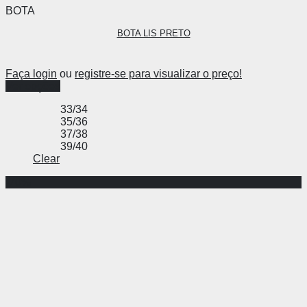
BOTA
BOTA LIS PRETO
Faça login
ou
registre-se para visualizar o preço!
Ver opções
33/34
35/36
37/38
39/40
Clear
-70%