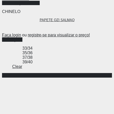
Visualização Rápida
CHINELO
PAPETE OZI SALMAO
Faça login
ou
registre-se para visualizar o preço!
Ver opções
33/34
35/36
37/38
39/40
Clear
-71%