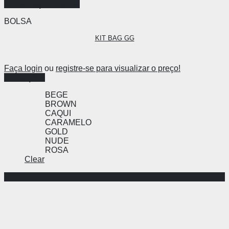
Visualização Rápida
BOLSA
KIT BAG GG
Faça login
ou
registre-se para visualizar o preço!
Ver opções
BEGE
BROWN
CAQUI
CARAMELO
GOLD
NUDE
ROSA
Clear
-74%