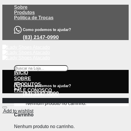
Skip
Sobre
to
Produtos
content
Politica de Trocas
Como podemos te ajudar?
(83) 2147-0990
Pesquisar
por:
INÍCIO
SOBRE
PRODUTOS
Como podemos te ajudar?
FALE CONOSCO
(83) 2147-0990
-43%
Nenhum produto no carrinho.
Add to wishlist
Carrinho
Nenhum produto no carrinho.