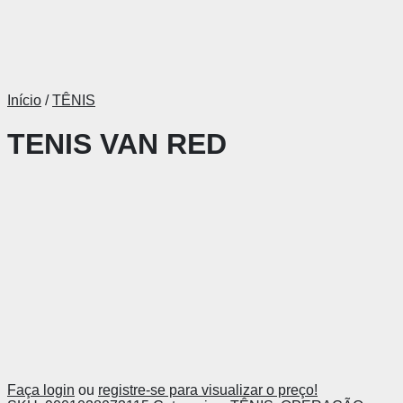
Início
/
TÊNIS
TENIS VAN RED
Faça login
ou
registre-se para visualizar o preço!