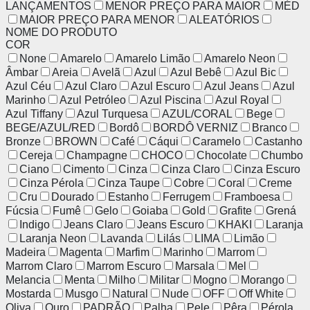
LANÇAMENTOS
MENOR PREÇO PARA MAIOR
MÉD
MAIOR PREÇO PARA MENOR
ALEATÓRIOS
NOME DO PRODUTO
COR
None
Amarelo
Amarelo Limão
Amarelo Neon
Âmbar
Areia
Avelã
Azul
Azul Bebê
Azul Bic
Azul Céu
Azul Claro
Azul Escuro
Azul Jeans
Azul
Marinho
Azul Petróleo
Azul Piscina
Azul Royal
Azul Tiffany
Azul Turquesa
AZUL/CORAL
Bege
BEGE/AZUL/RED
Bordô
BORDÔ VERNIZ
Branco
Bronze
BROWN
Café
Cáqui
Caramelo
Castanho
Cereja
Champagne
CHOCO
Chocolate
Chumbo
Ciano
Cimento
Cinza
Cinza Claro
Cinza Escuro
Cinza Pérola
Cinza Taupe
Cobre
Coral
Creme
Cru
Dourado
Estanho
Ferrugem
Framboesa
Fúcsia
Fumê
Gelo
Goiaba
Gold
Grafite
Grená
Indigo
Jeans Claro
Jeans Escuro
KHAKI
Laranja
Laranja Neon
Lavanda
Lilás
LIMA
Limão
Madeira
Magenta
Marfim
Marinho
Marrom
Marrom Claro
Marrom Escuro
Marsala
Mel
Melancia
Menta
Milho
Militar
Mogno
Morango
Mostarda
Musgo
Natural
Nude
OFF
Off White
Oliva
Ouro
PADRÃO
Palha
Pele
Pêra
Pérola