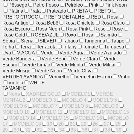
Pêssego
Petro Fosco
Petróleo
Pink
Pink Neon
Platina
Prata
Prateado
PRETA
PRETO
PRETO CROCO
PRETO DETALHE
RED
Rosa
Rosa Antigo
Rosa Bebê
Rosa Chiclete
Rosa Claro
Rosa Escuro
Rosa Neon
Rosa Pink
Rosé
Rose
Rose Gold
ROSE/AZUL
Roxo
Royal
Salmão
Sépia
Siena
SILVER
Tabaco
Tangerina
Taupe
Telha
Terra
Terracota
Tiffany
Tomate
Turquesa
Uva
V.AGUA
Verde
Verde Água
Verde Azulado
Verde Bandeira
Verde Bebê
Verde Claro
Verde
Escuro
Verde Limão
Verde Menta
Verde Militar
Verde Musgo
Verde Neon
Verde Oliva
VERDE/LAVANDA
Vermelho
Vermelho Escuro
Vinho
Violeta
WHITE
TAMANHO
None
XADREZ GOLD
MODELO1
VERDE
MENTAL 2
MODELO 3
MODELO 4
MODELO 5
MODELO 6
MODELO 7
MODELO 8
MODELO 9
MODELO 10
MODELO 11
MODELO 12
MODELO 13
MODELO 14
MODELO 15
MODELO 16
MODELO
17
MODELO 18
19
20
21
22
26
27
28
29
30
31
32
33
34
35
36
37
38
39