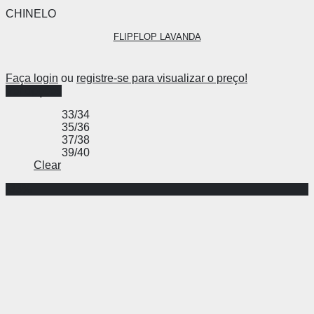
CHINELO
FLIPFLOP LAVANDA
Faça login
ou
registre-se para visualizar o preço!
Ver opções
33/34
35/36
37/38
39/40
Clear
-33%