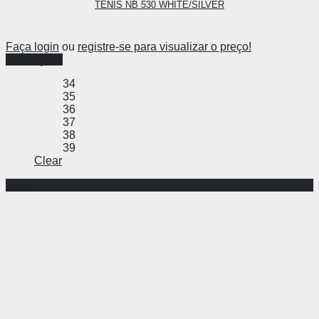
TENIS NB 530 WHITE/SILVER
Faça login
ou
registre-se para visualizar o preço!
Ver opções
34
35
36
37
38
39
Clear
-63%