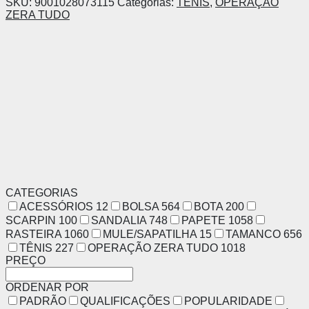
SKU:
9001028073115
Categorias:
TÊNIS
,
OPERAÇÃO
ZERA TUDO
CATEGORIAS
ACESSÓRIOS
12
BOLSA
564
BOTA
200
SCARPIN
100
SANDALIA
748
PAPETE
1058
RASTEIRA
1060
MULE/SAPATILHA
15
TAMANCO
656
TÊNIS
227
OPERAÇÃO ZERA TUDO
1018
PREÇO
ORDENAR POR
PADRÃO
QUALIFICAÇÕES
POPULARIDADE