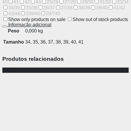
40
41
42
43
25/26
27/28
29/30
31/32
33/34
34/35
35/36
36/37
37/38
38/39
39/40
41/42
43/44
339/40
39/740
Show only products on sale
Show out of stock products
Informação adicional
Peso
0,000 kg
Tamanho
34, 35, 36, 37, 38, 39, 40, 41
Produtos relacionados
-64%