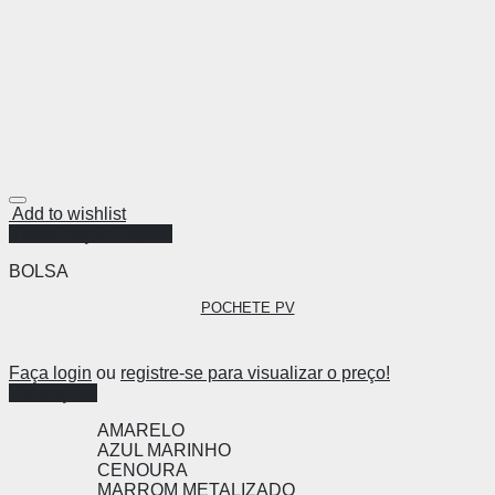
Add to wishlist
Visualização Rápida
BOLSA
POCHETE PV
Faça login
ou
registre-se para visualizar o preço!
Ver opções
AMARELO
AZUL MARINHO
CENOURA
MARROM METALIZADO